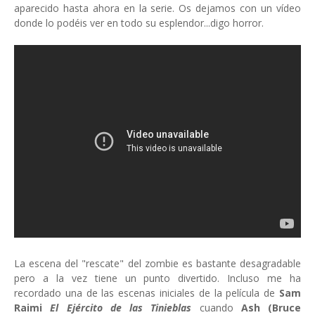
aparecido hasta ahora en la serie. Os dejamos con un vídeo
donde lo podéis ver en todo su esplendor...digo horror.
La escena del "rescate" del zombie es bastante desagradable
pero a la vez tiene un punto divertido. Incluso me ha
recordado una de las escenas iniciales de la película de
Sam
Raimi
El Ejército de las Tinieblas
cuando
Ash
(Bruce