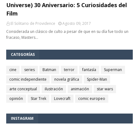
Universe) 30 Aniversario: 5 Curiosidades del
Film
El Solitario de Providence
Agosto 09, 2017
Considerada un clásico de culto a pesar de que en su día fue todo un
fracaso, Masters…
CATEGORÍAS
cine
series
Batman
terror
fantasía
Superman
comic independiente
novela gráfica
Spider-Man
arte conceptual
ilustración
animación
star wars
opinión
Star Trek
Lovecraft
comic europeo
INSTAGRAM