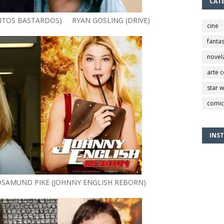
CAT
ITOS BASTARDOS) RYAN GOSLING (DRIVE)
cine
fantas
novel
arte 
star 
comic
INS
OSAMUND PIKE (JOHNNY ENGLISH REBORN)