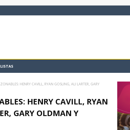
LISTAS
ZONABLES: HENRY CAVILL, RYAN GOSLING, ALI LARTER, GARY
BLES: HENRY CAVILL, RYAN
TER, GARY OLDMAN Y