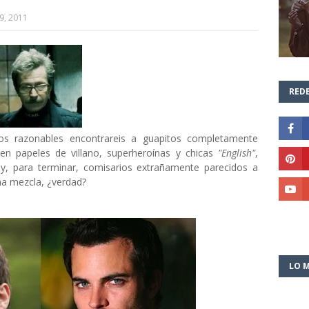
9, 2011
REDE
dos razonables encontrareis a guapitos completamente
 en papeles de villano, superheroínas y chicas
"English"
,
. y, para terminar, comisarios extrañamente parecidos a
ña mezcla, ¿verdad?
LO M