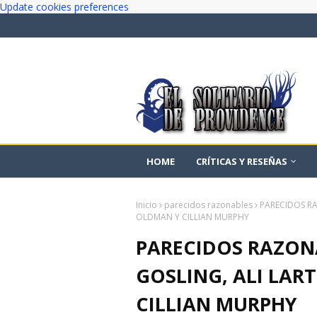
Update cookies preferences
HOME
CRÍTICAS Y RESEÑAS
Inicio
parecidos razonables
PARECIDOS RA
OLDMAN Y CILLIAN MURPHY
PARECIDOS RAZONA
GOSLING, ALI LAR
CILLIAN MURPHY