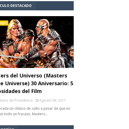
ÍCULO DESTACADO
AJES
ers del Universo (Masters
e Universe) 30 Aniversario: 5
osidades del Film
litario de Providence
Agosto 09, 2017
rada un clásico de culto a pesar de que en
fue todo un fracaso, Masters…