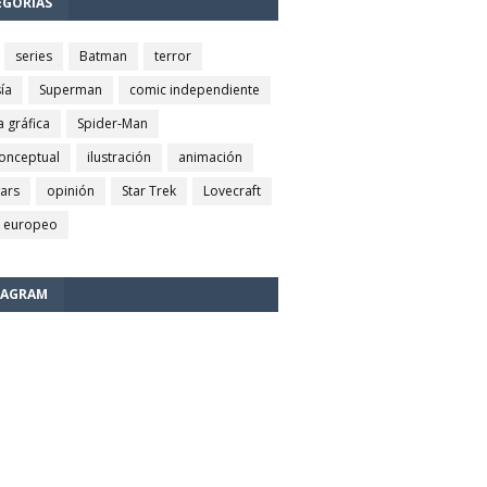
EGORÍAS
series
Batman
terror
ía
Superman
comic independiente
a gráfica
Spider-Man
conceptual
ilustración
animación
wars
opinión
Star Trek
Lovecraft
 europeo
TAGRAM