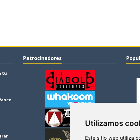
Patrocinadores
Popul
a tu
 Vapeo
Utilizamos coo
r
grar
Este sitio web utiliza 