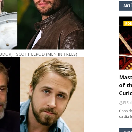
ART
ROD
TUDOR) SCOTT ELROD (MEN IN TREES)
Mast
of th
Curi
El So
Conside
su día 