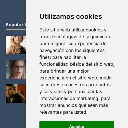
Utilizamos cookies
Popular Posts
Este sitio web utiliza cookies y
otras tecnologías de seguimiento
KATHERYN WINNICK: LA ACTRIZ MAS GUAPA DE
para mejorar su experiencia de
VIKINGOS
navegación con los siguientes
Junio 14, 2013
fines:
para habilitar la
FELICITY (EMILY BETT RICKARDS), LAS FOTOS
funcionalidad básica del sitio web
,
MAS BONITAS DE LA ALIADA DE ARROW
para brindar una mejor
Noviembre 30, 2013
experiencia en el sitio web
,
medir
su interés en nuestros productos
BLACK MIRROR: TODA TU HISTORIA. EPISODIO 3.
y servicios y personalizar las
LA CRITICA
interacciones de marketing
,
para
Mayo 17, 2012
mostrar anuncios que sean más
relevantes para usted
.
Aceptar