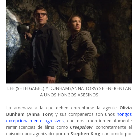
LEE (SETH GABEL) Y DUNHAM (ANNA TORV) SE ENFRENTAN
A UNOS HONGOS ASESINOS
La amenaza a la que deben enfrentarse la agente
Olivia
Dunham (Anna Torv)
y sus compañeros son unos
hongos
excepcionalmente agresivos
, que nos traen inmediatamente
reminiscencias de films como
Creepshow
, concretamente el
episodio protagonizado por un
Stephen King
carcomido por