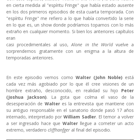
en cierta medida al "espíritu Fringe" que había estado ausente
en los dos primeros episodios de esta cuarta temporada. Con
"espíritu Fringe" me refiero a lo que había convertido la serie
en lo que es, un show donde podríamos toparnos con lo más
extraño en cualquier momento. Si bien los anteriores capítulos
eran
casi procedimentales al uso,
Alone in the World
vuelve a
sorprendernos gratamente con un enigma a la altura de
temporadas anteriores.
En este episodio vemos como
Walter (John Noble)
está
cada vez más agobiado por lo que él cree visiones de un
hombre extraño, desconocido, en realidad su hijo
Peter
(Joshua Jackson)
. La gota que colma el vaso de la
desesperación de
Walter
es la entrevista que mantiene con
su antiguo responsable en el sanatorio donde pasó 17 años
internado, interpretado por
William Sadler
. El temor a volver
a ser ingresado hace que
Walter
llegue a cometer un acto
extremo, verdadero
cliffhanfger
al final del episodio.