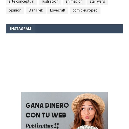
arte conceptual
ilustración
animación
star wars
opinión
Star Trek
Lovecraft
comic europeo
INSTAGRAM