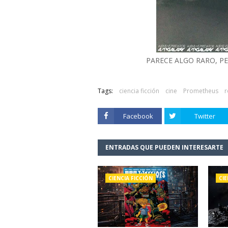
PARECE ALGO RARO, PE
Tags:
ciencia ficción
cine
Prometheus
r
Facebook
Twitter
ENTRADAS QUE PUEDEN INTERESARTE
CIENCIA FICCIÓN
CIE