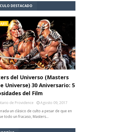
ÍCULO DESTACADO
AJES
ers del Universo (Masters
e Universe) 30 Aniversario: 5
osidades del Film
litario de Providence
Agosto 09, 2017
rada un clásico de culto a pesar de que en
fue todo un fracaso, Masters…