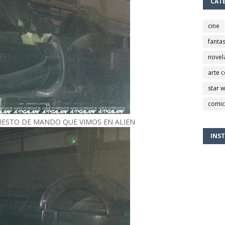
CAT
cine
fantas
novel
arte 
star 
comic
UESTO DE MANDO QUE VIMOS EN ALIEN
INS