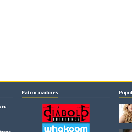
Patrocinadores
Popul
a tu
 Vapeo