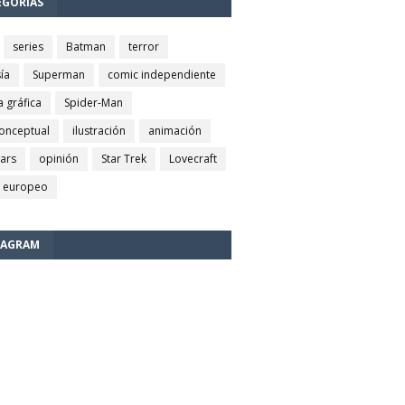
EGORÍAS
series
Batman
terror
ía
Superman
comic independiente
a gráfica
Spider-Man
conceptual
ilustración
animación
wars
opinión
Star Trek
Lovecraft
 europeo
TAGRAM