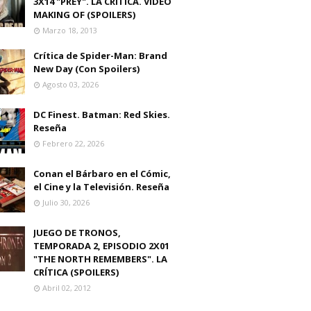
3X14 "PREY". LA CRITICA. VIDEO
MAKING OF (SPOILERS)
Marzo 18, 2013
Crítica de Spider-Man: Brand
New Day (Con Spoilers)
Agosto 03, 2026
DC Finest. Batman: Red Skies.
Reseña
Febrero 22, 2026
Conan el Bárbaro en el Cómic,
el Cine y la Televisión. Reseña
Julio 30, 2026
JUEGO DE TRONOS,
TEMPORADA 2, EPISODIO 2X01
"THE NORTH REMEMBERS". LA
CRÍTICA (SPOILERS)
Abril 02, 2012