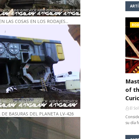
ART
EN LAS COSAS EN LOS RODAJES...
ROD
Mast
of th
Curi
El So
 DE BASURAS DEL PLANETA LV-426
Conside
su día 