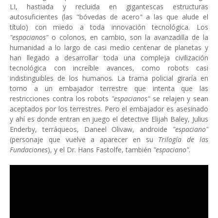
LI, hastiada y recluida en gigantescas estructuras
autosuficientes (las "bóvedas de acero" a las que alude el
título) con miedo a toda innovación tecnológica. Los
"espacianos"
o colonos, en cambio, son la avanzadilla de la
humanidad a lo largo de casi medio centenar de planetas y
han llegado a desarrollar toda una compleja civilización
tecnológica con increíble avances, como robots casi
indistinguibles de los humanos. La trama policial giraría en
torno a un embajador terrestre que intenta que las
restricciones contra los robots
"espacianos"
se relajen y sean
aceptados por los terrestres. Pero el embajador es asesinado
y ahí es donde entran en juego el detective Elijah Baley, Julius
Enderby, terráqueos, Daneel Olivaw, androide
"espaciano"
(personaje que vuelve a aparecer en su
Trilogía de las
Fundaciones
), y el Dr. Hans Fastolfe, también
"espaciano"
.