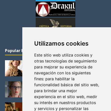
Utilizamos cookies
Popular Posts
Este sitio web utiliza cookies y
otras tecnologías de seguimiento
KATHERYN WINNICK: LA ACTRIZ MAS GUAPA DE
para mejorar su experiencia de
VIKINGOS
navegación con los siguientes
Junio 14, 2013
fines:
para habilitar la
FELICITY (EMILY BETT RICKARDS), LAS FOTOS
funcionalidad básica del sitio web
,
MAS BONITAS DE LA ALIADA DE ARROW
para brindar una mejor
Noviembre 30, 2013
experiencia en el sitio web
,
medir
su interés en nuestros productos
BLACK MIRROR: TODA TU HISTORIA. EPISODIO 3.
y servicios y personalizar las
LA CRITICA