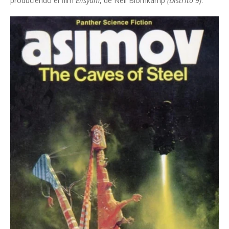
produciendo el film
Elisyum
, de Neil Blomkamp
(Distrito 9)
.