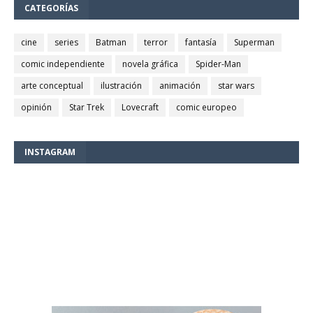
CATEGORÍAS
cine
series
Batman
terror
fantasía
Superman
comic independiente
novela gráfica
Spider-Man
arte conceptual
ilustración
animación
star wars
opinión
Star Trek
Lovecraft
comic europeo
INSTAGRAM