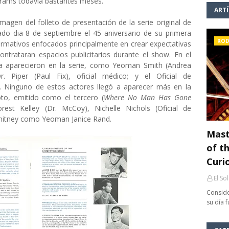
brams todavía bastantes meses.
ART
imagen del folleto de presentación de la serie original de
sado dia 8 de septiembre el 45 aniversario de su primera
ROD
formativos enfocados principalmente en crear expectativas
ontrataran espacios publicitarios durante el show. En el
a aparecieron en la serie, como Yeoman Smith (Andrea
r. Piper (Paul Fix), oficial médico; y el Oficial de
. Ninguno de estos actores llegó a aparecer más en la
oto, emitido como el tercero (
Where No Man Has Gone
rest Kelley (Dr. McCoy), Nichelle Nichols (Oficial de
hitney como Yeoman Janice Rand.
Mast
of th
Curi
El So
Conside
su día 