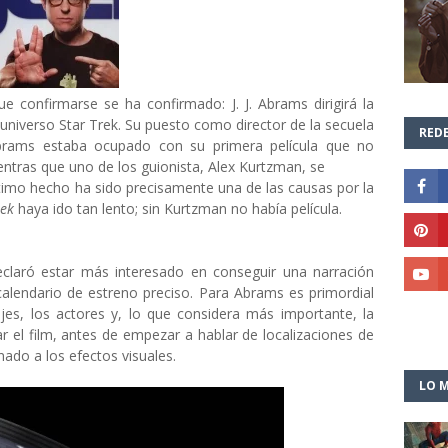
e confirmarse se ha confirmado: J. J. Abrams dirigirá la
 universo Star Trek. Su puesto como director de la secuela
REDE
brams estaba ocupado con su primera película que no
entras que uno de los guionista, Alex Kurtzman, se
 último hecho ha sido precisamente una de las causas por la
rek
haya ido tan lento; sin Kurtzman no había película.
eclaró estar más interesado en conseguir una narración
calendario de estreno preciso. Para Abrams es primordial
najes, los actores y, lo que considera más importante, la
r el film, antes de empezar a hablar de localizaciones de
nado a los efectos visuales.
LO M