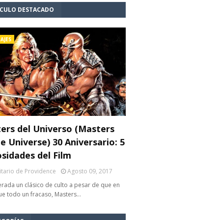
ÍCULO DESTACADO
AJES
ers del Universo (Masters
e Universe) 30 Aniversario: 5
osidades del Film
litario de Providence
Agosto 09, 2017
rada un clásico de culto a pesar de que en
fue todo un fracaso, Masters…