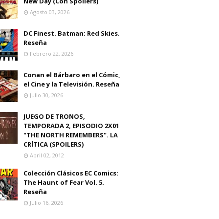
New Day (Con Spoilers)
Agosto 03, 2026
DC Finest. Batman: Red Skies.
Reseña
Febrero 22, 2026
Conan el Bárbaro en el Cómic,
el Cine y la Televisión. Reseña
Julio 30, 2026
JUEGO DE TRONOS,
TEMPORADA 2, EPISODIO 2X01
"THE NORTH REMEMBERS". LA
CRÍTICA (SPOILERS)
Abril 02, 2012
Colección Clásicos EC Comics:
The Haunt of Fear Vol. 5.
Reseña
Julio 16, 2026