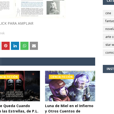
CAT
cine
fantas
LICK PARA AMPLIAR
novel
Trek
arte 
star 
comic
INS
NCIA FICCIÓN
CIENCIA FICCIÓN
ue Queda Cuando
Luna de Miel en el Infierno
 las Estrellas, de P.L.
y Otros Cuentos de