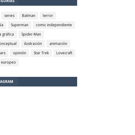
EGORÍAS
series
Batman
terror
ía
Superman
comic independiente
a gráfica
Spider-Man
conceptual
ilustración
animación
wars
opinión
Star Trek
Lovecraft
 europeo
TAGRAM