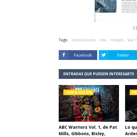
C
Tags:
ciencia ficción
cine
rodajes
Star 
Facebook
Twitter
ENTRADAS QUE PUEDEN INTERESARTE
CIENCIA FICCIÓN
CIE
ABC Warriors Vol. 1, de Pat
Lo q
Mills, Gibbons, Bisley,
Arden