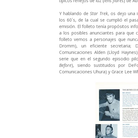
típicos reflejos de luz (
lens flares
) de A
Y hablando de
Star Trek
, os dejo una 
los 60´s, de la cual se cumplió el pa
emisión. El folleto tenía propósitos in
a los posibles anunciantes para que c
folleto vemos a personajes que nunc
Dromm), un eficiente secretaria; D
Comunicaciones Alden (Lloyd Haynes)
serie que en el segundo episodio pil
Before
), siendo sustituidos por DeFo
Comunicaciones Uhura) y Grace Lee W