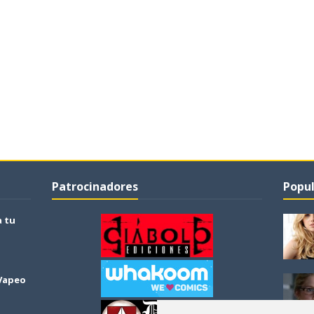
Patrocinadores
Popul
a tu
 Vapeo