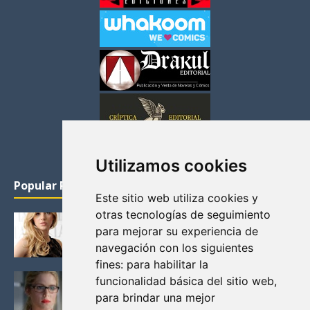
Utilizamos cookies
Popular Posts
Este sitio web utiliza cookies y
otras tecnologías de seguimiento
KATHERYN WINNICK: LA ACTRIZ MAS GUAPA DE
para mejorar su experiencia de
VIKINGOS
navegación con los siguientes
Junio 14, 2013
fines:
para habilitar la
FELICITY (EMILY BETT RICKARDS), LAS FOTOS
funcionalidad básica del sitio web
,
MAS BONITAS DE LA ALIADA DE ARROW
para brindar una mejor
Noviembre 30, 2013