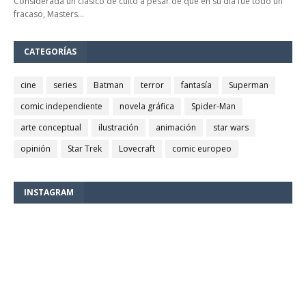
Considerada un clásico de culto a pesar de que en su día fue todo un
fracaso, Masters…
CATEGORÍAS
cine
series
Batman
terror
fantasía
Superman
comic independiente
novela gráfica
Spider-Man
arte conceptual
ilustración
animación
star wars
opinión
Star Trek
Lovecraft
comic europeo
INSTAGRAM