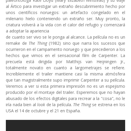
paleontóloga Kate Lloyd (Mary Elizabeth Winstead) y su viaje
al Ártico para investigar un extraño descubrimiento hecho por
unos científicos noruegos: un artefacto congelado en el
milenario hielo conteniendo un extraño ser. Muy pronto, la
criatura volverá a la vida con el calor del refugio y comenzará
a adoptar la apariencia
de cuanto ser vivo se le ponga al alcance. La película no es un
remake de
The Thing
(1982) sino que narra los sucesos que
ocurrieron en el campamento noruego y que precedieron a los
hechos que vimos en el sensacional film de Carpenter. La
precuela está dirigida por
Matthijs van Heijningen Jr.,
totalmente novato en cuanto a largometrajes se refiere.
Increíblemente el trailer mantiene casi la misma atmósfera
que tan magistralmente supo imprimir Carpenter a su película.
Veremos a ver si esta primera impresión no es un espejismo
producido por el montaje del trailer. Esperemos que no hayan
abusado de los efectos digitales para recrear a la "cosa", no le
iría nada bien al
look
de la película.
The Thing
se estrena en los
USA el 14 de octubre y el 21 en España.