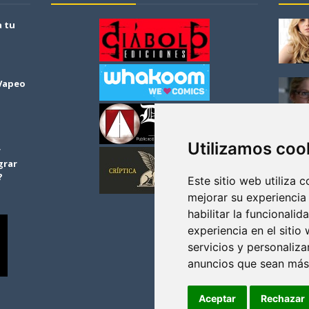
a tu
 Vapeo
Utilizamos coo
r
grar
?
Este sitio web utiliza 
mejorar su experiencia
habilitar la funcionalid
experiencia en el sitio
servicios y personaliza
anuncios que sean más
Aceptar
Rechazar