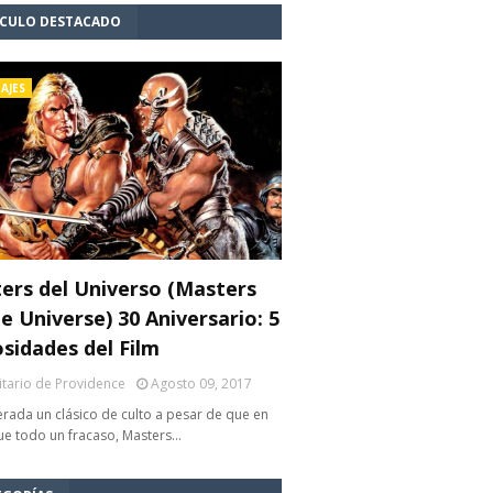
ÍCULO DESTACADO
AJES
ers del Universo (Masters
e Universe) 30 Aniversario: 5
osidades del Film
litario de Providence
Agosto 09, 2017
rada un clásico de culto a pesar de que en
fue todo un fracaso, Masters…