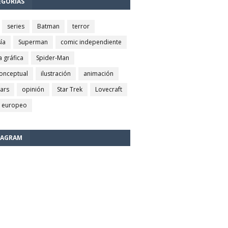
EGORÍAS
series
Batman
terror
ía
Superman
comic independiente
a gráfica
Spider-Man
conceptual
ilustración
animación
wars
opinión
Star Trek
Lovecraft
 europeo
TAGRAM