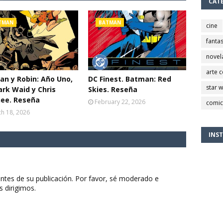
CAT
TMAN
BATMAN
cine
fantas
novel
arte 
n y Robin: Año Uno,
DC Finest. Batman: Red
star 
rk Waid y Chris
Skies. Reseña
ee. Reseña
February 22, 2026
comic
h 18, 2026
INS
ntes de su publicación. Por favor, sé moderado e
s dirigimos.