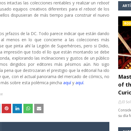
s intactas las colecciones rentables y realizar un
reboot
ART
sado equipos creativos diferentes para el
reboot
de los
uellos dispusieran de más tiempo para construir el nuevo
ROD
os jefazos de la DC. Todo parece indicar que están dando
al menos en lo que concierne a las colecciones más
e que pinta ahí la Legión de Superhéroes, pero si Didio,
a la impresión que todo el lío que están montando se debe
onda, explorando las inclinaciones y gustos de un público
imos dirigidos por editores más pésimos aún. No sigo
pena que destrozaran el prestigio que la editorial ha ido
Mast
y que, con el actual panorama del mercado de cómics, no
r más sobre esta polémica pincha
aquí
y
aquí
.
of th
Curi
ke
El So
Conside
su día 