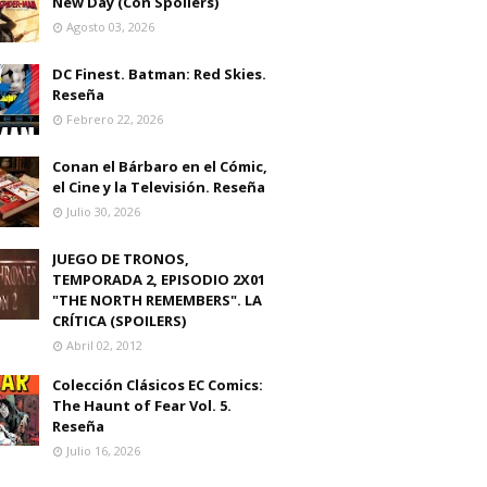
New Day (Con Spoilers)
Agosto 03, 2026
DC Finest. Batman: Red Skies.
Reseña
Febrero 22, 2026
Conan el Bárbaro en el Cómic,
el Cine y la Televisión. Reseña
Julio 30, 2026
JUEGO DE TRONOS,
TEMPORADA 2, EPISODIO 2X01
"THE NORTH REMEMBERS". LA
CRÍTICA (SPOILERS)
Abril 02, 2012
Colección Clásicos EC Comics:
The Haunt of Fear Vol. 5.
Reseña
Julio 16, 2026