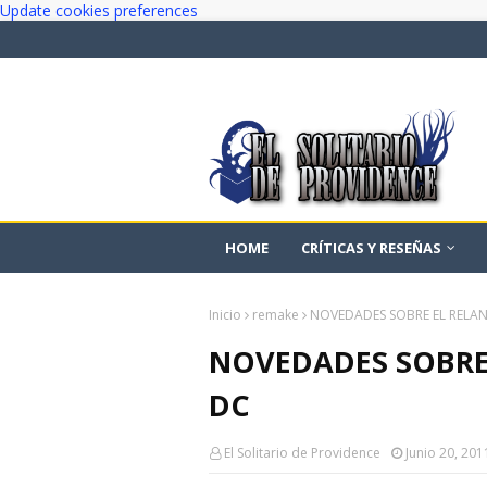
Update cookies preferences
HOME
CRÍTICAS Y RESEÑAS
Inicio
remake
NOVEDADES SOBRE EL RELA
NOVEDADES SOBRE
DC
El Solitario de Providence
Junio 20, 201