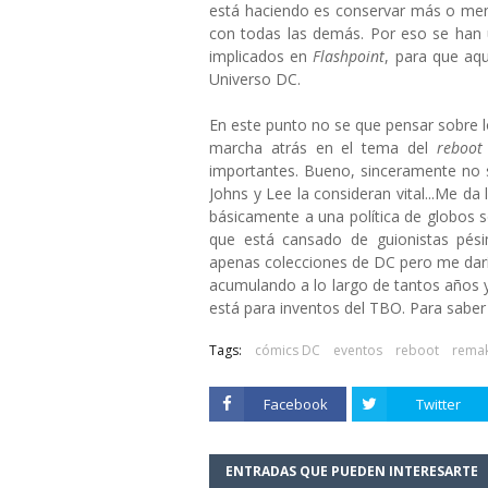
está haciendo es conservar más o meno
con todas las demás. Por eso se han u
implicados en
Flashpoint
, para que aq
Universo DC.
En este punto no se que pensar sobre l
marcha atrás en el tema del
reboot
importantes. Bueno, sinceramente no s
Johns y Lee la consideran vital...Me d
básicamente a una política de globos s
que está cansado de guionistas pés
apenas colecciones de DC pero me daría 
acumulando a lo largo de tantos años 
está para inventos del TBO. Para sabe
Tags:
cómics DC
eventos
reboot
rema
Facebook
Twitter
ENTRADAS QUE PUEDEN INTERESARTE