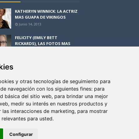
KATHERYN WINNICK: LA ACTRIZ
MAS GUAPA DE VIKINGOS
Junio 14, 2013
FELICITY (EMILY BETT
RICKARDS), LAS FOTOS MAS
BONITAS DE LA ALIADA DE
ARROW
Noviembre 30, 2013
kies
BLACK MIRROR: TODA TU
HISTORIA. EPISODIO 3. LA
cookies y otras tecnologías de seguimiento para
CRITICA
 de navegación con los siguientes fines:
para
Mayo 17, 2012
ad básica del sitio web
,
para brindar una mejor
 web
,
medir su interés en nuestros productos y
r las interacciones de marketing
,
para mostrar
 relevantes para usted
.
Configurar