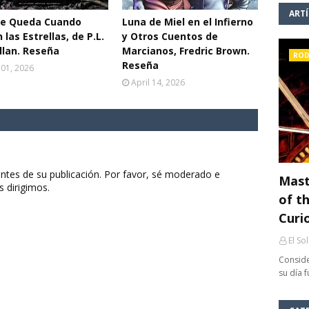
ART
ue Queda Cuando
Luna de Miel en el Infierno
 las Estrellas, de P.L.
y Otros Cuentos de
lan. Reseña
Marcianos, Fredric Brown.
ROD
Reseña
 01, 2026
April 14, 2026
ntes de su publicación. Por favor, sé moderado e
Mast
s dirigimos.
of th
Curi
El So
Conside
su día 