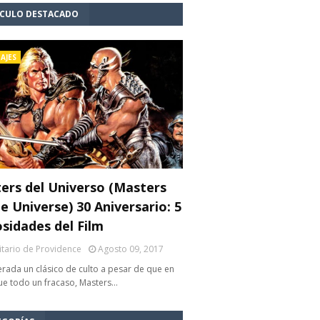
ÍCULO DESTACADO
AJES
ers del Universo (Masters
e Universe) 30 Aniversario: 5
osidades del Film
litario de Providence
Agosto 09, 2017
rada un clásico de culto a pesar de que en
fue todo un fracaso, Masters…