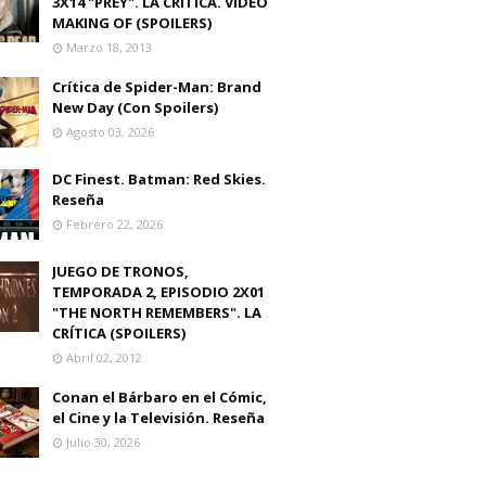
3X14 "PREY". LA CRITICA. VIDEO
MAKING OF (SPOILERS)
Marzo 18, 2013
Crítica de Spider-Man: Brand
New Day (Con Spoilers)
Agosto 03, 2026
DC Finest. Batman: Red Skies.
Reseña
Febrero 22, 2026
JUEGO DE TRONOS,
TEMPORADA 2, EPISODIO 2X01
"THE NORTH REMEMBERS". LA
CRÍTICA (SPOILERS)
Abril 02, 2012
Conan el Bárbaro en el Cómic,
el Cine y la Televisión. Reseña
Julio 30, 2026