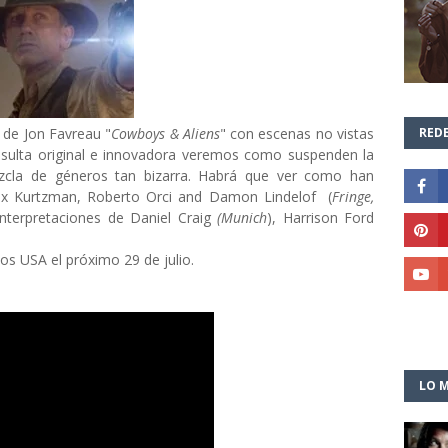
a de Jon Favreau "
Cowboys & Aliens
" con escenas no vistas
REDE
 resulta original e innovadora veremos como suspenden la
ezcla de géneros tan bizarra. Habrá que ver como han
ex Kurtzman, Roberto Orci and
Damon Lindelof (
Fringe,
 interpretaciones de Daniel Craig
(Munich
), Harrison Ford
los USA el próximo 29 de julio.
LO M