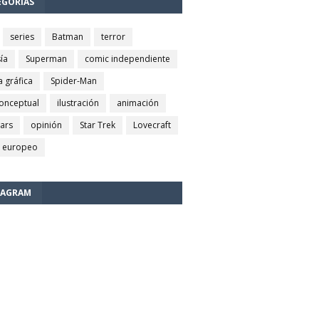
EGORÍAS
series
Batman
terror
ía
Superman
comic independiente
a gráfica
Spider-Man
conceptual
ilustración
animación
wars
opinión
Star Trek
Lovecraft
 europeo
TAGRAM