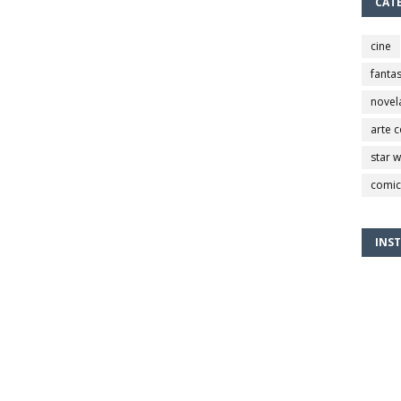
CAT
cine
fantas
novel
arte 
star 
comic
INS