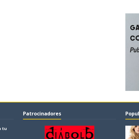
Patrocinadores
Popul
a tu