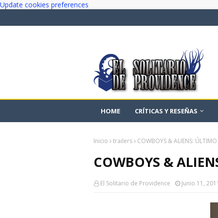
Update cookies preferences
HOME
CRÍTICAS Y RESEÑAS
Inicio
trailers
COWBOYS & ALIENS: ÚLTIMO 
COWBOYS & ALIENS
El Solitario de Providence
Junio 11, 201