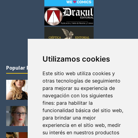
Utilizamos cookies
Popular Posts
Este sitio web utiliza cookies y
otras tecnologías de seguimiento
KATHERYN WINNICK: LA ACTRIZ MAS GUAPA DE
para mejorar su experiencia de
VIKINGOS
navegación con los siguientes
Junio 14, 2013
fines:
para habilitar la
FELICITY (EMILY BETT RICKARDS), LAS FOTOS
funcionalidad básica del sitio web
,
MAS BONITAS DE LA ALIADA DE ARROW
para brindar una mejor
Noviembre 30, 2013
experiencia en el sitio web
,
medir
su interés en nuestros productos
BLACK MIRROR: TODA TU HISTORIA. EPISODIO 3.