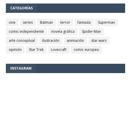
CATEGORÍAS
cine
series
Batman
terror
fantasía
Superman
comic independiente
novela gráfica
Spider-Man
arte conceptual
ilustración
animación
star wars
opinión
Star Trek
Lovecraft
comic europeo
INSTAGRAM