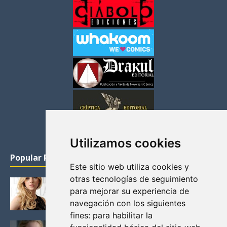
Utilizamos cookies
Popular Posts
Este sitio web utiliza cookies y
otras tecnologías de seguimiento
KATHERYN WINNICK: LA ACTRIZ MAS GUAPA DE
para mejorar su experiencia de
VIKINGOS
navegación con los siguientes
Junio 14, 2013
fines:
para habilitar la
FELICITY (EMILY BETT RICKARDS), LAS FOTOS