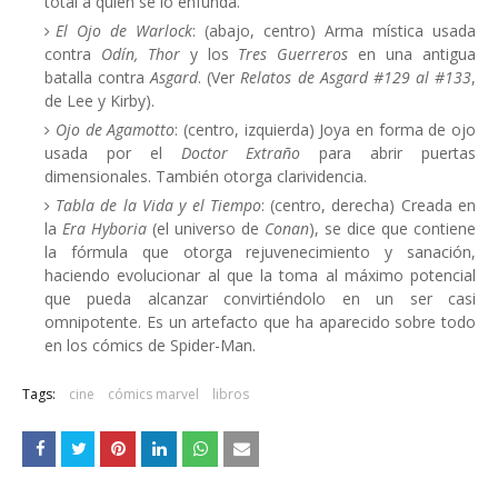
total a quien se lo enfunda.
El
Ojo de Warlock
: (abajo, centro) Arma mística usada
contra
Odín, Thor
y los
Tres Guerreros
en una antigua
batalla contra
Asgard
. (Ver
Relatos de Asgard #129 al #133
,
de Lee y Kirby).
Ojo de Agamotto
: (centro, izquierda) Joya en forma de ojo
usada por el
Doctor Extraño
para abrir puertas
dimensionales. También otorga clarividencia.
Tabla de la Vida y el Tiempo
: (centro, derecha) Creada en
la
Era Hyboria
(el universo de
Conan
), se dice que contiene
la fórmula que otorga rejuvenecimiento y sanación,
haciendo evolucionar al que la toma al máximo potencial
que pueda alcanzar convirtiéndolo en un ser casi
omnipotente. Es un artefacto que ha aparecido sobre todo
en los cómics de Spider-Man.
Tags:
cine
cómics marvel
libros