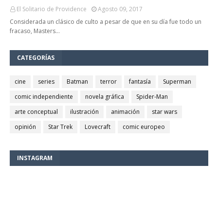
El Solitario de Providence
Agosto 09, 2017
Considerada un clásico de culto a pesar de que en su día fue todo un
fracaso, Masters…
CATEGORÍAS
cine
series
Batman
terror
fantasía
Superman
comic independiente
novela gráfica
Spider-Man
arte conceptual
ilustración
animación
star wars
opinión
Star Trek
Lovecraft
comic europeo
INSTAGRAM