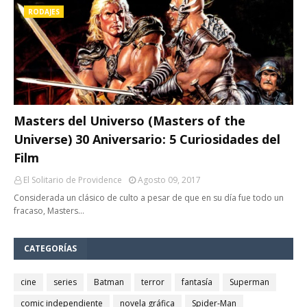
RODAJES
Masters del Universo (Masters of the
Universe) 30 Aniversario: 5 Curiosidades del
Film
El Solitario de Providence
Agosto 09, 2017
Considerada un clásico de culto a pesar de que en su día fue todo un
fracaso, Masters…
CATEGORÍAS
cine
series
Batman
terror
fantasía
Superman
comic independiente
novela gráfica
Spider-Man