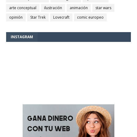
arte conceptual
ilustración
animación
star wars
opinión
Star Trek
Lovecraft
comic europeo
INSTAGRAM