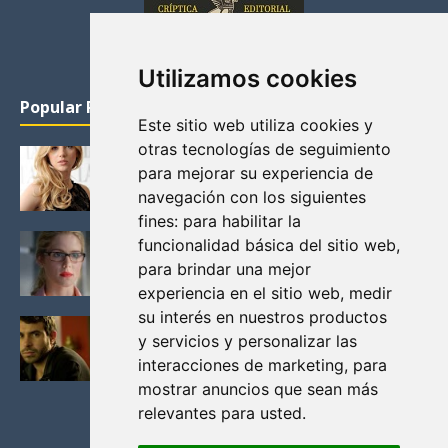
Utilizamos cookies
Popular Posts
Este sitio web utiliza cookies y
otras tecnologías de seguimiento
KATHERYN WINNICK: LA ACTRIZ MAS GUAPA DE
para mejorar su experiencia de
VIKINGOS
navegación con los siguientes
Junio 14, 2013
fines:
para habilitar la
FELICITY (EMILY BETT RICKARDS), LAS FOTOS
funcionalidad básica del sitio web
,
MAS BONITAS DE LA ALIADA DE ARROW
para brindar una mejor
Noviembre 30, 2013
experiencia en el sitio web
,
medir
su interés en nuestros productos
BLACK MIRROR: TODA TU HISTORIA. EPISODIO 3.
y servicios y personalizar las
LA CRITICA
interacciones de marketing
,
para
Mayo 17, 2012
mostrar anuncios que sean más
relevantes para usted
.