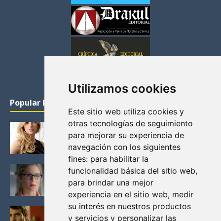
Utilizamos cookies
Popular Posts
Este sitio web utiliza cookies y
otras tecnologías de seguimiento
KATHERYN WINNICK: LA ACTRIZ MAS GUAPA DE
para mejorar su experiencia de
VIKINGOS
navegación con los siguientes
Junio 14, 2013
fines:
para habilitar la
FELICITY (EMILY BETT RICKARDS), LAS FOTOS
funcionalidad básica del sitio web
,
MAS BONITAS DE LA ALIADA DE ARROW
para brindar una mejor
Noviembre 30, 2013
experiencia en el sitio web
,
medir
su interés en nuestros productos
BLACK MIRROR: TODA TU HISTORIA. EPISODIO 3.
y servicios y personalizar las
LA CRITICA