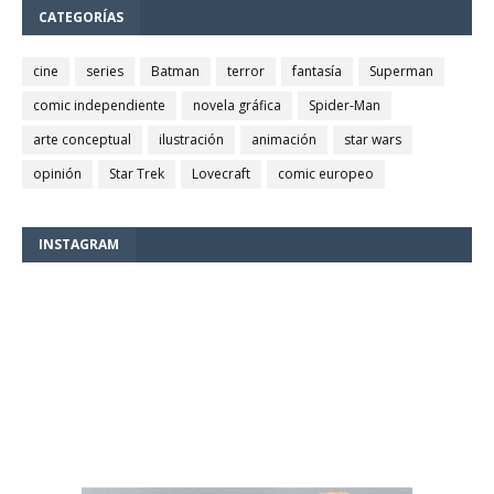
CATEGORÍAS
cine
series
Batman
terror
fantasía
Superman
comic independiente
novela gráfica
Spider-Man
arte conceptual
ilustración
animación
star wars
opinión
Star Trek
Lovecraft
comic europeo
INSTAGRAM