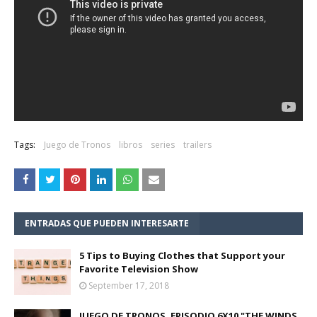
Tags:
Juego de Tronos
libros
series
trailers
ENTRADAS QUE PUEDEN INTERESARTE
5 Tips to Buying Clothes that Support your
Favorite Television Show
September 17, 2018
JUEGO DE TRONOS, EPISODIO 6X10 "THE WINDS