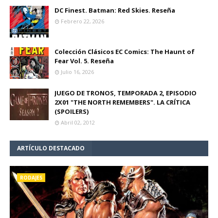
DC Finest. Batman: Red Skies. Reseña
Febrero 22, 2026
Colección Clásicos EC Comics: The Haunt of
Fear Vol. 5. Reseña
Julio 16, 2026
JUEGO DE TRONOS, TEMPORADA 2, EPISODIO
2X01 "THE NORTH REMEMBERS". LA CRÍTICA
(SPOILERS)
Abril 02, 2012
ARTÍCULO DESTACADO
RODAJES