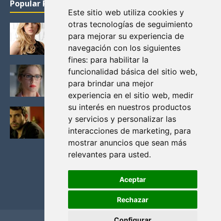
Popular Posts
Este sitio web utiliza cookies y
otras tecnologías de seguimiento
KATHERYN WINNICK: LA ACTRIZ MAS GUAPA DE
para mejorar su experiencia de
VIKINGOS
navegación con los siguientes
Junio 14, 2013
fines:
para habilitar la
FELICITY (EMILY BETT RICKARDS), LAS FOTOS
funcionalidad básica del sitio web
,
MAS BONITAS DE LA ALIADA DE ARROW
para brindar una mejor
Noviembre 30, 2013
experiencia en el sitio web
,
medir
su interés en nuestros productos
BLACK MIRROR: TODA TU HISTORIA. EPISODIO 3.
y servicios y personalizar las
LA CRITICA
interacciones de marketing
,
para
Mayo 17, 2012
mostrar anuncios que sean más
relevantes para usted
.
Aceptar
Rechazar
Configurar