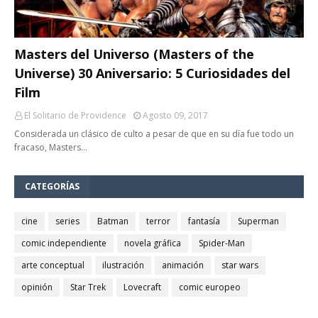
Masters del Universo (Masters of the
Universe) 30 Aniversario: 5 Curiosidades del
Film
El Solitario de Providence
Agosto 09, 2017
Considerada un clásico de culto a pesar de que en su día fue todo un
fracaso, Masters…
CATEGORÍAS
cine
series
Batman
terror
fantasía
Superman
comic independiente
novela gráfica
Spider-Man
arte conceptual
ilustración
animación
star wars
opinión
Star Trek
Lovecraft
comic europeo