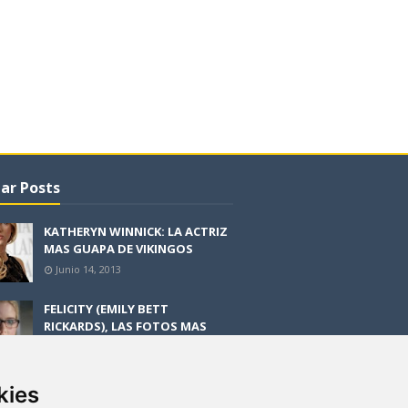
ar Posts
KATHERYN WINNICK: LA ACTRIZ
MAS GUAPA DE VIKINGOS
Junio 14, 2013
FELICITY (EMILY BETT
RICKARDS), LAS FOTOS MAS
BONITAS DE LA ALIADA DE
ARROW
Noviembre 30, 2013
kies