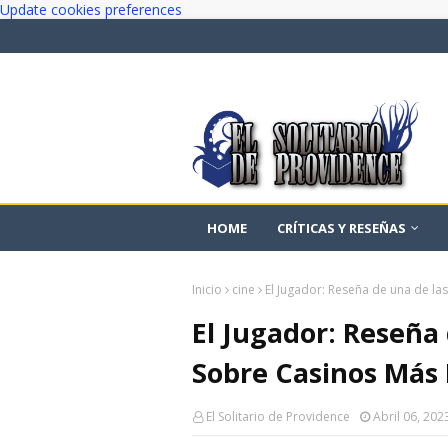
Update cookies preferences
HOME
CRÍTICAS Y RESEÑAS
Inicio
cine
El Jugador: Reseña de una de la
El Jugador: Reseña 
Sobre Casinos Más
El Solitario de Providence
Abril 06, 202