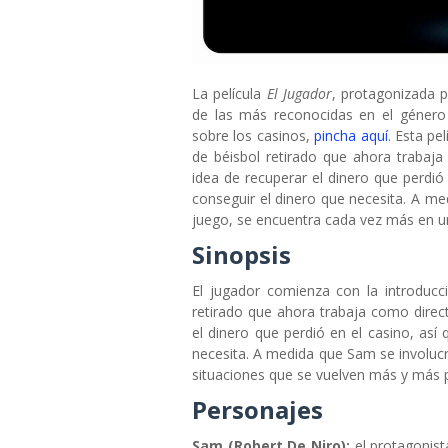
La película
El Jugador
, protagonizada p
de las más reconocidas en el género 
sobre los casinos,
pincha aquí
. Esta pe
de béisbol retirado que ahora trabaj
idea de recuperar el dinero que perdió
conseguir el dinero que necesita. A m
juego, se encuentra cada vez más en un
Sinopsis
El jugador comienza con la introducc
retirado que ahora trabaja como direc
el dinero que perdió en el casino, así 
necesita. A medida que Sam se involuc
situaciones que se vuelven más y más p
Personajes
Sam (Robert De Niro):
el protagonist