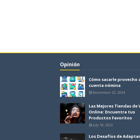
Opinión
Cómo sacarle provecho 
cuenta nómina
November 22, 2024
Las Mejores Tiendas de
Online: Encuentra tus
Productos Favoritos
July 18, 2023
Los Desafíos de Adapta