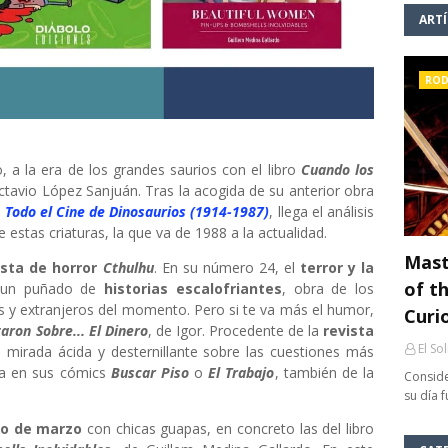
ART
ROD
 a la era de los grandes saurios con el libro
Cuando los
ctavio López Sanjuán. Tras la acogida de su anterior obra
 Todo el Cine de Dinosaurios (1914-1987)
, llega el análisis
 estas criaturas, la que va de 1988 a la actualidad.
Mast
ista de horror
Cthulhu
. En su número 24, el
terror y la
of th
 un puñado de
historias escalofriantes
, obra de los
s y extranjeros del momento. Pero si te va más el humor,
Curi
aron Sobre... El Dinero
, de Igor. Procedente de la
revista
El So
u mirada ácida y desternillante sobre las cuestiones más
era en sus cómics
Buscar Piso
o
El Trabajo
, también de la
Conside
su día 
lo de marzo
con chicas guapas, en concreto las del libro