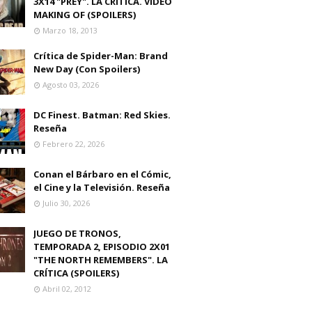
3X14 "PREY". LA CRITICA. VIDEO
MAKING OF (SPOILERS)
Marzo 18, 2013
Crítica de Spider-Man: Brand
New Day (Con Spoilers)
Agosto 03, 2026
DC Finest. Batman: Red Skies.
Reseña
Febrero 22, 2026
Conan el Bárbaro en el Cómic,
el Cine y la Televisión. Reseña
Julio 30, 2026
JUEGO DE TRONOS,
TEMPORADA 2, EPISODIO 2X01
"THE NORTH REMEMBERS". LA
CRÍTICA (SPOILERS)
Abril 02, 2012