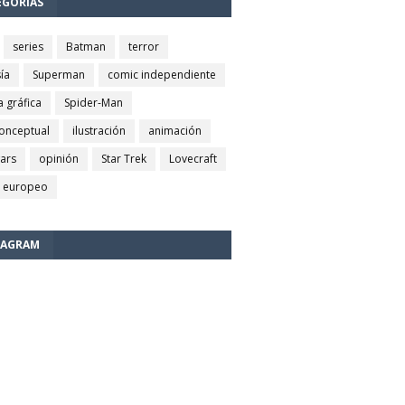
EGORÍAS
series
Batman
terror
ía
Superman
comic independiente
a gráfica
Spider-Man
conceptual
ilustración
animación
wars
opinión
Star Trek
Lovecraft
 europeo
TAGRAM