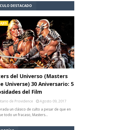
ÍCULO DESTACADO
AJES
ers del Universo (Masters
e Universe) 30 Aniversario: 5
osidades del Film
litario de Providence
Agosto 09, 2017
rada un clásico de culto a pesar de que en
fue todo un fracaso, Masters…