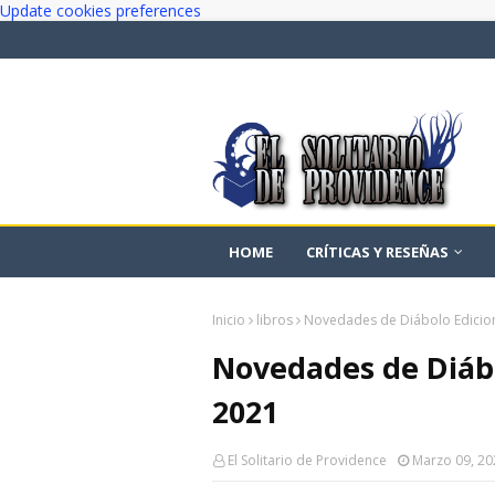
Update cookies preferences
HOME
CRÍTICAS Y RESEÑAS
Inicio
libros
Novedades de Diábolo Edicio
Novedades de Diábo
2021
El Solitario de Providence
Marzo 09, 20