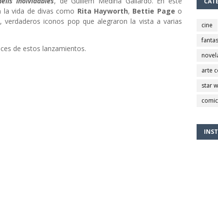
lls Inolvidables
, de Guillem Medina Gallardo. En este
CAT
n la vida de divas como
Rita Hayworth
,
Bettie Page
o
, verdaderos iconos pop que alegraron la vista a varias
cine
fantas
nces de estos lanzamientos.
novel
arte 
star 
comic
INS