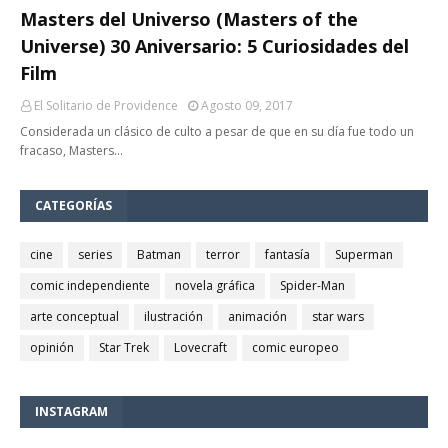
Masters del Universo (Masters of the
Universe) 30 Aniversario: 5 Curiosidades del
Film
El Solitario de Providence
Agosto 09, 2017
Considerada un clásico de culto a pesar de que en su día fue todo un
fracaso, Masters…
CATEGORÍAS
cine
series
Batman
terror
fantasía
Superman
comic independiente
novela gráfica
Spider-Man
arte conceptual
ilustración
animación
star wars
opinión
Star Trek
Lovecraft
comic europeo
INSTAGRAM