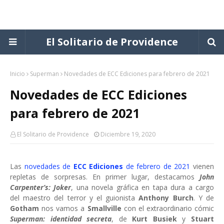
El Solitario de Providence
Inicio
Superman
Novedades de ECC Ediciones para febrero de 2021
Novedades de ECC Ediciones
para febrero de 2021
El Solitario de Providence
Diciembre 19, 2020
Las
novedades de
ECC Ediciones
de febrero de 2021
vienen
repletas de sorpresas. En primer lugar, destacamos
John
Carpenter’s: Joker
, una novela gráfica en tapa dura a cargo
del maestro del terror y el guionista
Anthony Burch
. Y de
Gotham
nos vamos a
Smallville
con el extraordinario cómic
Superman: identidad secreta
, de
Kurt Busiek
y
Stuart