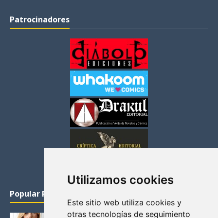
Patrocinadores
Utilizamos cookies
Popular Posts
Este sitio web utiliza cookies y
otras tecnologías de seguimiento
KATHERYN WINNICK: LA ACTRIZ MAS GUAPA DE