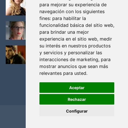
para mejorar su experiencia de
VIKINGOS
navegación con los siguientes
Junio 14, 2013
fines:
para habilitar la
FELICITY (EMILY BETT RICKARDS), LAS FOTOS
funcionalidad básica del sitio web
,
MAS BONITAS DE LA ALIADA DE ARROW
para brindar una mejor
Noviembre 30, 2013
experiencia en el sitio web
,
medir
su interés en nuestros productos
BLACK MIRROR: TODA TU HISTORIA. EPISODIO 3.
y servicios y personalizar las
LA CRITICA
interacciones de marketing
,
para
Mayo 17, 2012
mostrar anuncios que sean más
relevantes para usted
.
Aceptar
Rechazar
Configurar
Home
Privacidad y cookies
Contacto
Copyright ©
2026
El Solitario de Providence