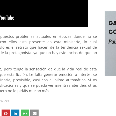
upuestos problemas actuales en épocas donde no se
con ellos está presente en esta miniserie, lo cual
lo es el retrato que hacen de la tendencia sexual de
a de la protagonista, ya que no hay evidencias de que no
to, pero tengo la sensación de que la vida real de esta
ue esta ficción. Le falta generar emoción o interés, se
aria, previsible, casi con el piloto automático. Si os
plicaciones y que se pueda ver mientras atendéis otras
 pero no le pidáis mucho más.
railers