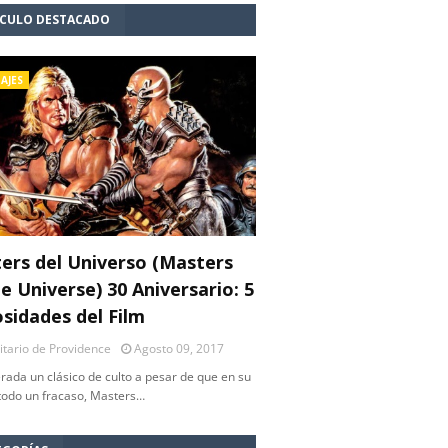
ÍCULO DESTACADO
AJES
ers del Universo (Masters
e Universe) 30 Aniversario: 5
osidades del Film
litario de Providence
Agosto 09, 2017
rada un clásico de culto a pesar de que en su
 todo un fracaso, Masters…