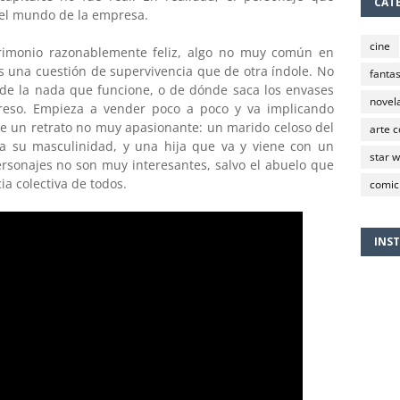
CAT
 el mundo de la empresa.
cine
rimonio razonablemente feliz, algo no muy común en
 una cuestión de supervivencia que de otra índole. No
fantas
de la nada que funcione, o de dónde saca los envases
novela
reso. Empieza a vender poco a poco y va implicando
ene un retrato no muy apasionante: un marido celoso del
arte 
 su masculinidad, y una hija que va y viene con un
star 
personajes no son muy interesantes, salvo el abuelo que
cia colectiva de todos.
comic
INS