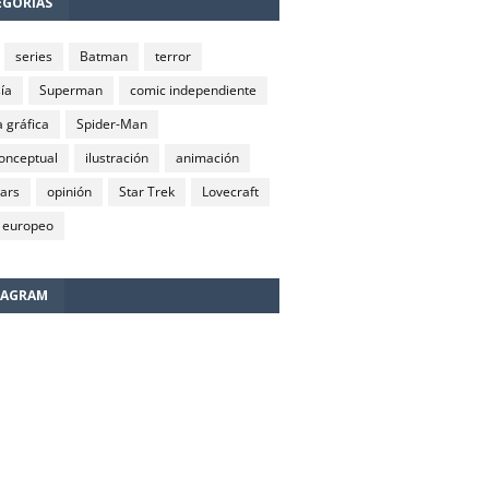
EGORÍAS
series
Batman
terror
ía
Superman
comic independiente
 gráfica
Spider-Man
conceptual
ilustración
animación
wars
opinión
Star Trek
Lovecraft
 europeo
TAGRAM