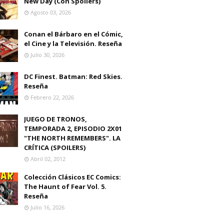
New Day (Con Spoilers)
Agosto 03, 2026
Conan el Bárbaro en el Cómic,
el Cine y la Televisión. Reseña
Julio 30, 2026
DC Finest. Batman: Red Skies.
Reseña
Febrero 22, 2026
JUEGO DE TRONOS,
TEMPORADA 2, EPISODIO 2X01
"THE NORTH REMEMBERS". LA
CRÍTICA (SPOILERS)
Abril 02, 2012
Colección Clásicos EC Comics:
The Haunt of Fear Vol. 5.
Reseña
Julio 16, 2026