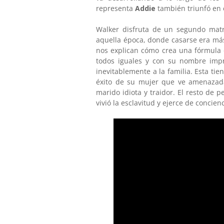
representa
Addie
también triunfó en
Walker disfruta de un segundo mat
aquella época, donde casarse era más
nos explican cómo crea una fórmula 
todos iguales y con su nombre imp
inevitablemente a la familia. Esta ti
éxito de su mujer que ve amenazada
marido idiota y traidor. El resto de 
vivió la esclavitud y ejerce de concien