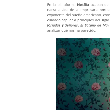
En la plataforma
Netflix
acaban de 
narra la vida de
la empresaria norte
exponente del sueño americano, cons
cuidado capilar a principios del sigl
(
Criadas y Señoras
,
El Sótano de Ma
)
analizar qué nos ha parecido.