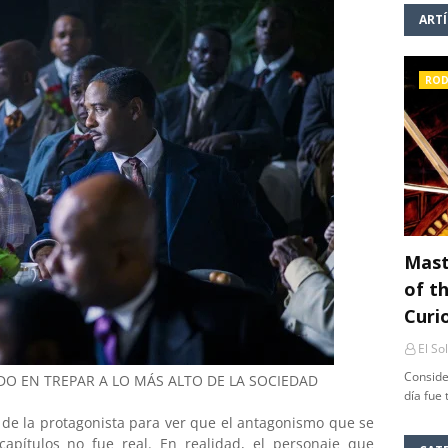
ART
ROD
Mast
of th
Curi
El So
Conside
O EN TREPAR A LO MÁS ALTO DE LA SOCIEDAD
día fue
a de la protagonista para ver que el antagonismo que se
capítulos no fue real. En realidad, el personaje que