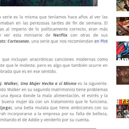
 serie es la misma que teníamos hace años al ver las
maban en las perezosas tardes de fin de semana. El
as al imperio de lo políticamente correcto, eran más
ue ver esta miniserie de
Netflix
con otras de sus
ots: Cortesanas
, una serie que nos recomiendan
en Plot
e que incluyan anacrónicas canciones modernas como
te que le moleste, pero es algo que también ocurre en
ebrada que es en ese sentido.
. Walker, Una Mujer Hecha a sí Misma
es la siguiente.
lido Walker en
su segundo matrimonio) tiene problemas
 una época donde la mala alimentación, el estrés y la
a buena mujer da con un tratamiento que le funciona,
Ejogo
), una bella mulata que tiene ambiciones con su
ah incorporarse a la empresa por su falta de belleza,
imitando el de Addie y venderlo por su cuenta.