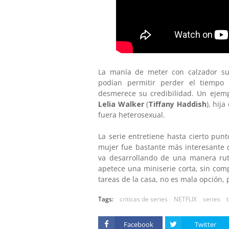
La manía de meter con calzador s
podían permitir perder el tiempo 
desmerece su credibilidad. Un ejemp
Lelia Walker
(
Tiffany Haddish
), hij
fuera heterosexual.
La serie entretiene hasta cierto pun
mujer fue bastante más interesante q
va desarrollando de una manera rutin
apetece una miniserie corta, sin com
tareas de la casa, no es mala opción,
Tags:
criticas de series
NETFLIX
series
t
Facebook
Twitter