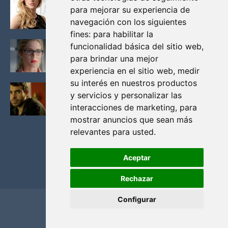
KATHERYN WINNICK: LA ACTRIZ MAS GUAPA DE
para mejorar su experiencia de
VIKINGOS
navegación con los siguientes
Junio 14, 2013
fines:
para habilitar la
FELICITY (EMILY BETT RICKARDS), LAS FOTOS
funcionalidad básica del sitio web
,
MAS BONITAS DE LA ALIADA DE ARROW
para brindar una mejor
Noviembre 30, 2013
experiencia en el sitio web
,
medir
su interés en nuestros productos
BLACK MIRROR: TODA TU HISTORIA. EPISODIO 3.
y servicios y personalizar las
LA CRITICA
interacciones de marketing
,
para
Mayo 17, 2012
mostrar anuncios que sean más
relevantes para usted
.
Aceptar
Rechazar
Configurar
Home
Privacidad y cookies
Contacto
Copyright ©
2026
El Solitario de Providence