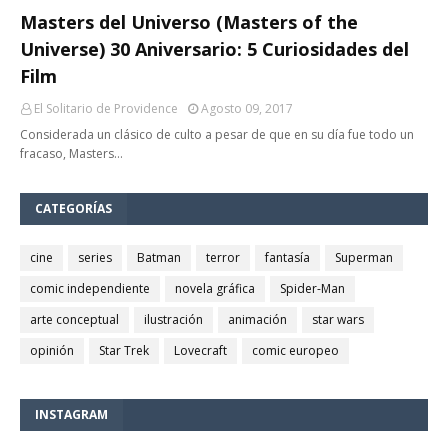
Masters del Universo (Masters of the
Universe) 30 Aniversario: 5 Curiosidades del
Film
El Solitario de Providence
Agosto 09, 2017
Considerada un clásico de culto a pesar de que en su día fue todo un
fracaso, Masters…
CATEGORÍAS
cine
series
Batman
terror
fantasía
Superman
comic independiente
novela gráfica
Spider-Man
arte conceptual
ilustración
animación
star wars
opinión
Star Trek
Lovecraft
comic europeo
INSTAGRAM