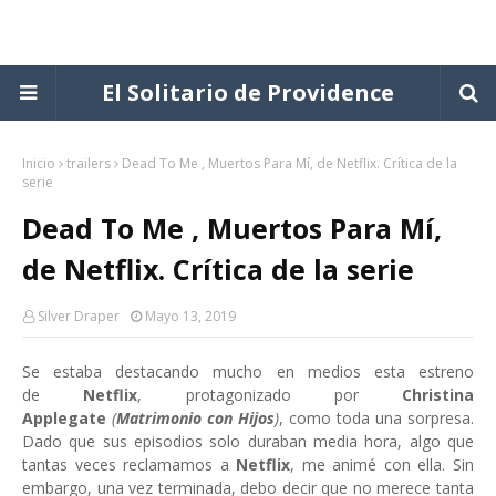
El Solitario de Providence
Inicio
trailers
Dead To Me , Muertos Para Mí, de Netflix. Crítica de la
serie
Dead To Me , Muertos Para Mí,
de Netflix. Crítica de la serie
Silver Draper
Mayo 13, 2019
Se estaba destacando mucho en medios esta estreno
de
Netflix
,
protagonizado por
Christina
Applegate
(
Matrimonio con Hijos
)
, como toda una sorpresa.
Dado que sus episodios solo duraban media hora, algo que
tantas veces reclamamos a
Netflix
, me animé con ella. Sin
embargo, una vez terminada, debo decir que no merece tanta