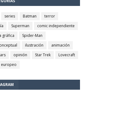
EGORÍAS
series
Batman
terror
ía
Superman
comic independiente
a gráfica
Spider-Man
conceptual
ilustración
animación
wars
opinión
Star Trek
Lovecraft
 europeo
TAGRAM