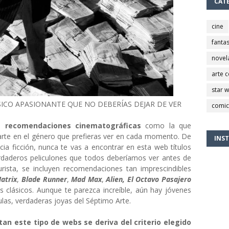
CAT
cine
fantas
novel
arte 
star 
SICO APASIONANTE QUE NO DEBERÍAS DEJAR DE VER
comic
e recomendaciones cinematográficas
como la que
arte en el género que prefieras ver en cada momento. De
INS
cia ficción, nunca te vas a encontrar en esta web títulos
erdaderos peliculones que todos deberíamos ver antes de
turista, se incluyen recomendaciones tan imprescindibles
atrix
,
Blade Runner
,
Mad Max
,
Alien, El Octavo Pasajero
os clásicos. Aunque te parezca increíble, aún hay jóvenes
las, verdaderas joyas del Séptimo Arte.
tan este tipo de webs se deriva del criterio elegido