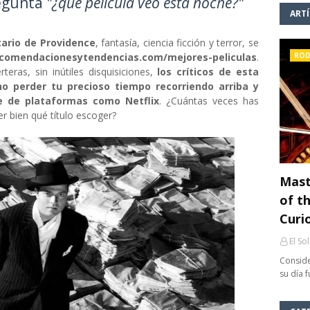
regunta
"¿qué película veo esta noche?"
ART
itario de Providence
, fantasía, ciencia ficción y terror, se
comendacionesytendencias.com/mejores-peliculas
.
ROD
eras, sin inútiles disquisiciones,
los críticos de esta
o perder tu precioso tiempo recorriendo arriba y
e de plataformas como Netflix
. ¿Cuántas veces has
r bien qué título escoger?
Mast
of th
Curi
El So
Conside
su día 