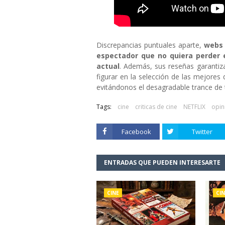
Discrepancias puntuales aparte,
webs 
espectador que no quiera perder 
actual
. Además, sus reseñas garantiz
figurar en la selección de las mejores
evitándonos el desagradable trance de 
Tags:
cine
criticas de cine
NETFLIX
opin
Facebook
Twitter
ENTRADAS QUE PUEDEN INTERESARTE
CINE
CIN