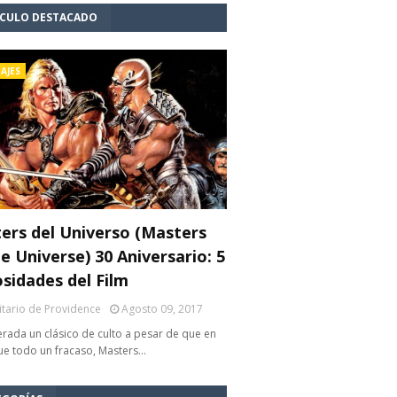
ÍCULO DESTACADO
AJES
ers del Universo (Masters
e Universe) 30 Aniversario: 5
osidades del Film
litario de Providence
Agosto 09, 2017
rada un clásico de culto a pesar de que en
fue todo un fracaso, Masters…