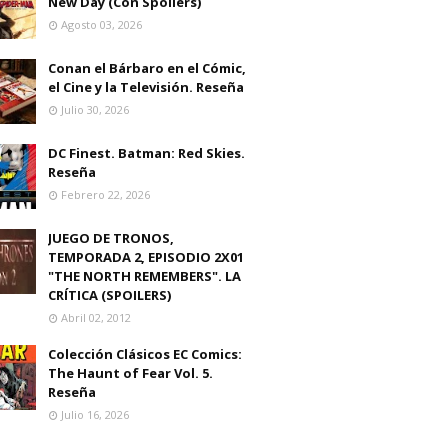
New Day (Con Spoilers)
Agosto 03, 2026
Conan el Bárbaro en el Cómic,
el Cine y la Televisión. Reseña
Julio 30, 2026
DC Finest. Batman: Red Skies.
Reseña
Febrero 22, 2026
JUEGO DE TRONOS,
TEMPORADA 2, EPISODIO 2X01
"THE NORTH REMEMBERS". LA
CRÍTICA (SPOILERS)
Abril 02, 2012
Colección Clásicos EC Comics:
The Haunt of Fear Vol. 5.
Reseña
Julio 16, 2026