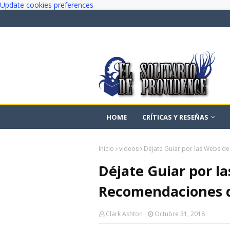
Update cookies preferences
HOME
CRÍTICAS Y RESEÑAS
Inicio
videos
Déjate Guiar por las Webs d
Déjate Guiar por l
Recomendaciones d
Clark Ashton
Octubre 31, 2018