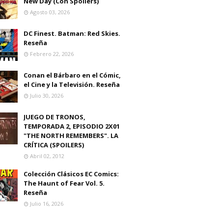
New Day (Con Spoilers)
Agosto 03, 2026
DC Finest. Batman: Red Skies.
Reseña
Febrero 22, 2026
Conan el Bárbaro en el Cómic,
el Cine y la Televisión. Reseña
Julio 30, 2026
JUEGO DE TRONOS,
TEMPORADA 2, EPISODIO 2X01
"THE NORTH REMEMBERS". LA
CRÍTICA (SPOILERS)
Abril 02, 2012
Colección Clásicos EC Comics:
The Haunt of Fear Vol. 5.
Reseña
Julio 16, 2026