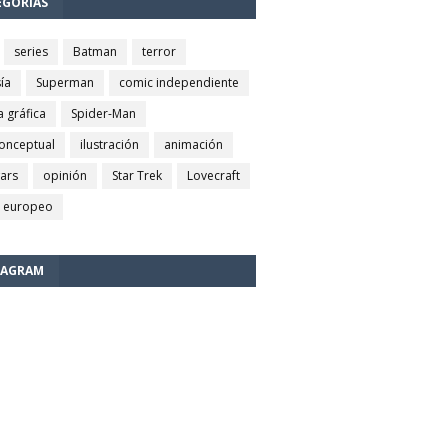
EGORÍAS
series
Batman
terror
ía
Superman
comic independiente
a gráfica
Spider-Man
conceptual
ilustración
animación
wars
opinión
Star Trek
Lovecraft
 europeo
TAGRAM