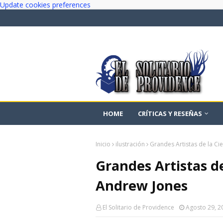
Update cookies preferences
HOME
CRÍTICAS Y RESEÑAS
Inicio
ilustración
Grandes Artistas de la Ci
Grandes Artistas de
Andrew Jones
El Solitario de Providence
Agosto 29, 2