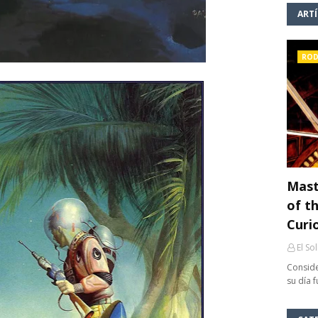
ART
ROD
Mast
of th
Curi
El So
Conside
su día 