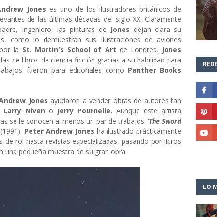
Andrew Jones
es uno de los ilustradores británicos de
elevantes de las últimas décadas del siglo XX. Claramente
padre, ingeniero, las pinturas de
Jones
dejan clara su
cos, como lo demuestran sus ilustraciones de aviones
 por la
St. Martin's School of Art
de Londres,
Jones
s de libros de ciencia ficción gracias a su habilidad para
REDE
s trabajos fueron para editoriales como
Panther Books
 Andrew Jones
ayudaron a vender obras de autores tan
,
Larry Niven
o
Jerry Pournelle
. Aunque este artista
las se le conocen al menos un par de trabajos: ‘
The Sword
’
(1991).
Peter Andrew Jones
ha ilustrado prácticamente
 de rol hasta revistas especializadas, pasando por libros
con una pequeña muestra de su gran obra.
LO M