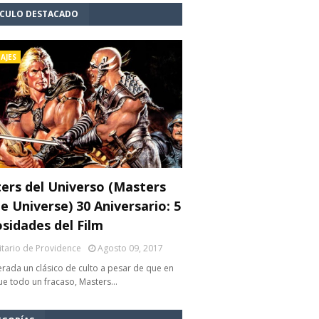
ÍCULO DESTACADO
AJES
ers del Universo (Masters
e Universe) 30 Aniversario: 5
osidades del Film
litario de Providence
Agosto 09, 2017
rada un clásico de culto a pesar de que en
fue todo un fracaso, Masters…