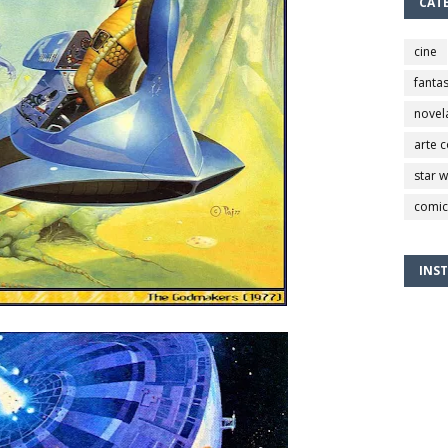
CAT
cine
fantas
novel
arte 
star 
comic
INS