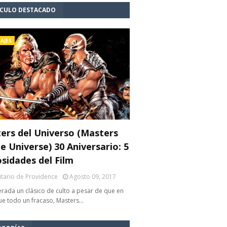
ÍCULO DESTACADO
AJES
ers del Universo (Masters
e Universe) 30 Aniversario: 5
osidades del Film
litario de Providence
Agosto 09, 2017
rada un clásico de culto a pesar de que en
fue todo un fracaso, Masters…