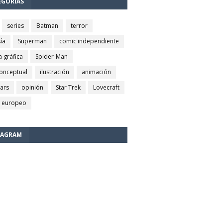
EGORÍAS
series
Batman
terror
ía
Superman
comic independiente
a gráfica
Spider-Man
conceptual
ilustración
animación
wars
opinión
Star Trek
Lovecraft
 europeo
TAGRAM