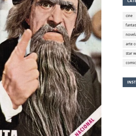
CAT
cine
fantas
novel
arte 
star 
comic
INS