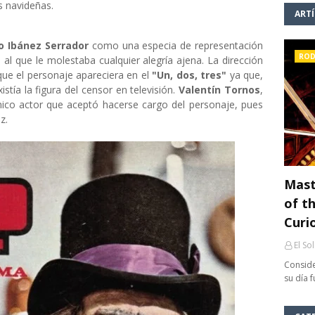
s navideñas.
ART
o Ibánez Serrador
como una especia de representación
ROD
al que le molestaba cualquier alegría ajena. La dirección
que el personaje apareciera en el
"Un, dos, tres"
ya que,
stía la figura del censor en televisión.
Valentín Tornos
,
nico actor que aceptó hacerse cargo del personaje, pues
z.
Mast
of th
Curi
El So
Conside
su día 