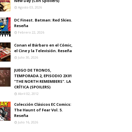
New Day (Con Spoilers)
Agosto 03, 2026
DC Finest. Batman: Red Skies.
Reseña
Febrero 22, 2026
Conan el Bárbaro en el Cómic,
el Cine y la Televisión. Reseña
Julio 30, 2026
JUEGO DE TRONOS,
TEMPORADA 2, EPISODIO 2X01
"THE NORTH REMEMBERS". LA
CRÍTICA (SPOILERS)
Abril 02, 2012
Colección Clásicos EC Comics:
The Haunt of Fear Vol. 5.
Reseña
Julio 16, 2026