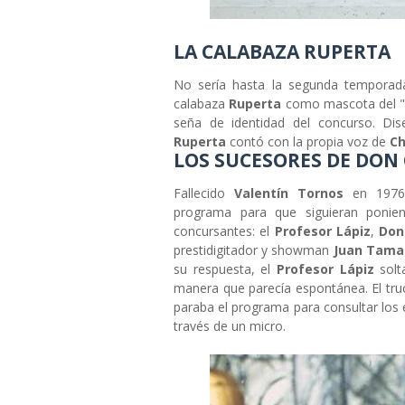
LA CALABAZA RUPERTA
No sería hasta la segunda temporad
calabaza
Ruperta
como mascota del 
seña de identidad del concurso. Di
Ruperta
contó con la propia voz de
Ch
LOS SUCESORES DE DON
Fallecido
Valentín Tornos
en 197
programa para que siguieran ponien
concursantes: el
Profesor Lápiz
,
Don
prestidigitador y showman
Juan Tama
su respuesta, el
Profesor Lápiz
sol
manera que parecía espontánea. El tr
paraba el programa para consultar los 
través de un micro.