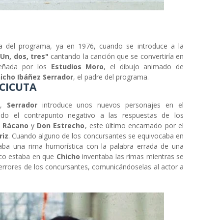
a del programa, ya en 1976, cuando se introduce a la
"
Un, dos, tres"
cantando la canción que se convertiría en
señada por los
Estudios Moro
, el dibujo animado de
icho Ibáñez Serrador
, el padre del programa.
 CICUTA
6,
Serrador
introduce unos nuevos personajes en el
do el contrapunto negativo a las respuestas de los
 Rácano
y
Don Estrecho
, este último encarnado por el
riz
. Cuando alguno de los concursantes se equivocaba en
taba una rima humorística con la palabra errada de una
uco estaba en que
Chicho
inventaba las rimas mientras se
errores de los concursantes, comunicándoselas al actor a