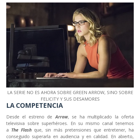
LA SERIE NO ES AHORA SOBRE GREEN ARROW, SINO SOBRE
FELICITY Y SUS DESAMORES
LA COMPETENCIA
Desde el estreno de
Arrow
, se ha multiplicado la oferta
televisiva sobre superhéroes. En su mismo canal tenemos
a
The Flash
que, sin más pretensiones que entretener, ha
conseguido superarla en audiencia y en calidad. En abierto,