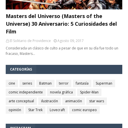
Masters del Universo (Masters of the
Universe) 30 Aniversario: 5 Curiosidades del
Film
El Solitario de Providence
Agosto 09, 2017
Considerada un clásico de culto a pesar de que en su día fue todo un
fracaso, Masters…
CATEGORÍAS
cine
series
Batman
terror
fantasía
Superman
comic independiente
novela gráfica
Spider-Man
arte conceptual
ilustración
animación
star wars
opinión
Star Trek
Lovecraft
comic europeo