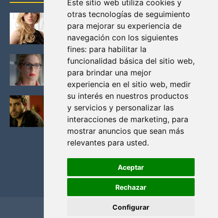
Este sitio web utiliza cookies y
otras tecnologías de seguimiento
KATHERYN WINNICK: LA ACTRIZ MAS GUAPA DE
para mejorar su experiencia de
VIKINGOS
navegación con los siguientes
Junio 14, 2013
fines:
para habilitar la
FELICITY (EMILY BETT RICKARDS), LAS FOTOS
funcionalidad básica del sitio web
,
MAS BONITAS DE LA ALIADA DE ARROW
para brindar una mejor
Noviembre 30, 2013
experiencia en el sitio web
,
medir
su interés en nuestros productos
BLACK MIRROR: TODA TU HISTORIA. EPISODIO 3.
y servicios y personalizar las
LA CRITICA
interacciones de marketing
,
para
Mayo 17, 2012
mostrar anuncios que sean más
relevantes para usted
.
Aceptar
Rechazar
Configurar
Home
Privacidad y cookies
Contacto