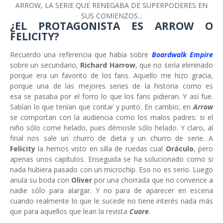
ARROW, LA SERIE QUE RENEGABA DE SUPERPODERES EN
SUS COMIENZOS...
¿EL PROTAGONISTA ES ARROW O
FELICITY?
Recuerdo una referencia que había sobre
Boardwalk Empire
sobre un secundario,
Richard Harrow
, que no sería eliminado
porque era un favorito de los fans. Aquello me hizo gracia,
porque una de las mejores series de la historia como es
esa se pasaba por el forro lo que los fans pidieran. Y así fue.
Sabían lo que tenían que contar y punto. En cambio, en
Arrow
se comportan con la audiencia como los malos padres: si el
niño sólo come helado, pues démosle sólo helado. Y claro, al
final nos sale un churro de dieta y un churro de serie. A
Felicity
la hemos visto en silla de ruedas cual
Oráculo
, pero
apenas unos capítulos. Enseguida se ha solucionado como si
nada hubiera pasado con un microchip. Eso no es serio. Luego
anula su boda con
Oliver
por una chorrada que no convence a
nadie sólo para alargar. Y no para de aparecer en escena
cuando realmente lo que le sucede no tiene interés nada más
que para aquellos que lean la revista
Cuore
.