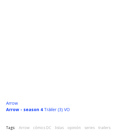
Arrow
Arrow - season 4
Tráiler (3) VO
Tags:
Arrow
cómics DC
listas
opinión
series
trailers