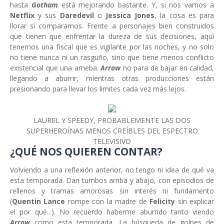
hasta
Gotham
está mejorando bastante. Y, si nos vamos a
Netflix
y sus
Daredevil
o
Jessica Jones
, la cosa es para
llorar si comparamos. Frente a personajes bien construidos
que tienen que enfrentar la dureza de sus decisiones, aquí
tenemos una fiscal que es vigilante por las noches, y no solo
no tiene nunca ni un rasguño, sino que tiene menos conflicto
existencial que una ameba.
Arrow
no para de bajar en calidad,
llegando a aburrir, mientras otras producciones están
presionando para llevar los limites cada vez más lejos.
LAUREL Y SPEEDY, PROBABLEMENTE LAS DOS
SUPERHEROÍNAS MENOS CREÍBLES DEL ESPECTRO
TELEVISIVO
¿QUÉ NOS QUIEREN CONTAR?
Volviendo a una reflexión anterior, no tengo ni idea de qué va
esta temporada. Dan tumbos arriba y abajo, con episodios de
rellenos y tramas amorosas sin interés ni fundamento
(
Quentin Lance
rompe con la madre de
Felicity
sin explicar
el por qué...). No recuerdo haberme aburrido tanto viendo
Arrow
como esta temporada. La búsqueda de golpes de