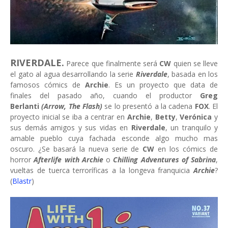
RIVERDALE.
Parece que finalmente será
CW
quien se lleve
el gato al agua desarrollando la serie
Riverdale
, basada en los
famosos cómics de
Archie
. Es un proyecto que data de
finales del pasado año, cuando el productor
Greg
Berlanti
(Arrow, The Flash)
se lo presentó a la cadena
FOX
. El
proyecto inicial se iba a centrar en
Archie
,
Betty
,
Verónica
y
sus demás amigos y sus vidas en
Riverdale
, un tranquilo y
amable pueblo cuya fachada esconde algo mucho mas
oscuro. ¿Se basará la nueva serie de
CW
en los cómics de
horror
Afterlife with Archie
o
Chilling Adventures of Sabrina
,
vueltas de tuerca terroríficas a la longeva franquicia
Archie
?
(
Blastr
)