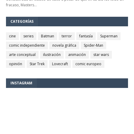
fracaso, Masters…
CATEGORÍAS
cine
series
Batman
terror
fantasía
Superman
comic independiente
novela gráfica
Spider-Man
arte conceptual
ilustración
animación
star wars
opinión
Star Trek
Lovecraft
comic europeo
INSTAGRAM