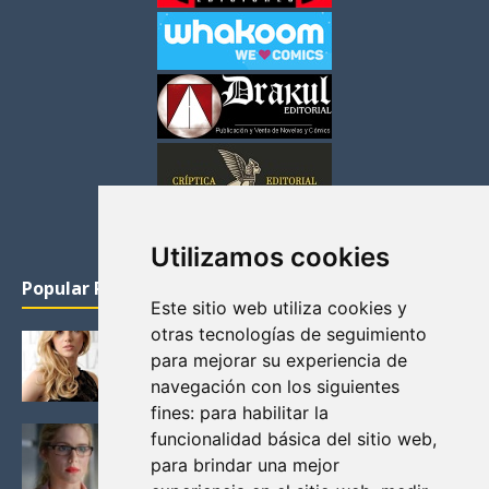
Utilizamos cookies
Popular Posts
Este sitio web utiliza cookies y
otras tecnologías de seguimiento
KATHERYN WINNICK: LA ACTRIZ MAS GUAPA DE
para mejorar su experiencia de
VIKINGOS
navegación con los siguientes
Junio 14, 2013
fines:
para habilitar la
FELICITY (EMILY BETT RICKARDS), LAS FOTOS
funcionalidad básica del sitio web
,
MAS BONITAS DE LA ALIADA DE ARROW
para brindar una mejor
Noviembre 30, 2013