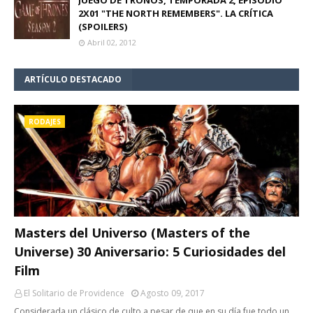
2X01 "THE NORTH REMEMBERS". LA CRÍTICA
(SPOILERS)
Abril 02, 2012
ARTÍCULO DESTACADO
RODAJES
Masters del Universo (Masters of the
Universe) 30 Aniversario: 5 Curiosidades del
Film
El Solitario de Providence
Agosto 09, 2017
Considerada un clásico de culto a pesar de que en su día fue todo un