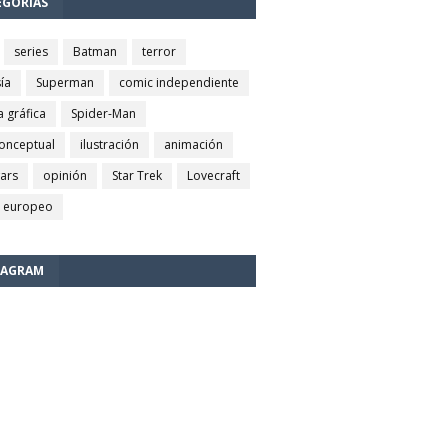
EGORÍAS
series
Batman
terror
ía
Superman
comic independiente
a gráfica
Spider-Man
conceptual
ilustración
animación
wars
opinión
Star Trek
Lovecraft
 europeo
TAGRAM