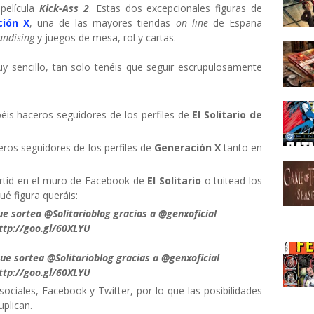
película
Kick-Ass 2
. Estas dos excepcionales figuras de
ción X
, una de las mayores tiendas
on line
de España
andising
y juegos de mesa, rol y cartas.
y sencillo, tan solo tenéis que seguir escrupulosamente
béis haceros seguidores de los perfiles de
El Solitario de
eros seguidores de los perfiles de
Generación X
tanto en
rtid en el muro de Facebook de
El Solitario
o tuitead los
é figura queráis:
que sortea @Solitarioblog gracias a @genxoficial
ttp://goo.gl/60XLYU
que sortea @Solitarioblog gracias a @genxoficial
ttp://goo.gl/60XLYU
ociales, Facebook y Twitter, por lo que las posibilidades
uplican.