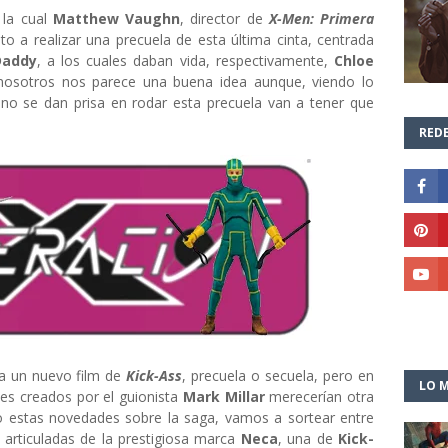
 la cual
Matthew Vaughn
, director de
X-Men: Primera
sto a realizar una precuela de esta última cinta, centrada
Daddy
, a los cuales daban vida, respectivamente,
Chloe
nosotros nos parece una buena idea aunque, viendo lo
i no se dan prisa en rodar esta precuela van a tener que
REDE
 a un nuevo film de
Kick-Ass
, precuela o secuela, pero en
LO M
es creados por el guionista
Mark Millar
merecerían otra
o estas novedades sobre la saga, vamos a sortear entre
 articuladas de la prestigiosa marca
Neca
, una de
Kick-