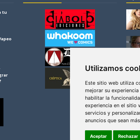
a tu
 Vapeo
Utilizamos coo
r
grar
?
Este sitio web utiliza 
mejorar su experiencia
habilitar la funcionalid
experiencia en el sitio
servicios y personaliza
anuncios que sean más
Aceptar
Rechazar