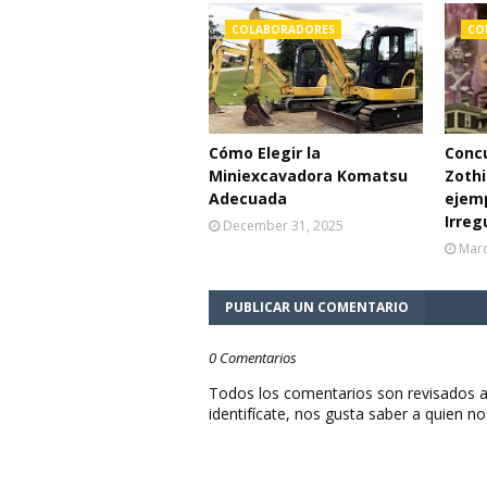
COLABORADORES
CO
Cómo Elegir la
Concu
Miniexcavadora Komatsu
Zothi
Adecuada
ejemp
Irreg
December 31, 2025
Marc
PUBLICAR UN COMENTARIO
0 Comentarios
Todos los comentarios son revisados a
identifícate, nos gusta saber a quien no