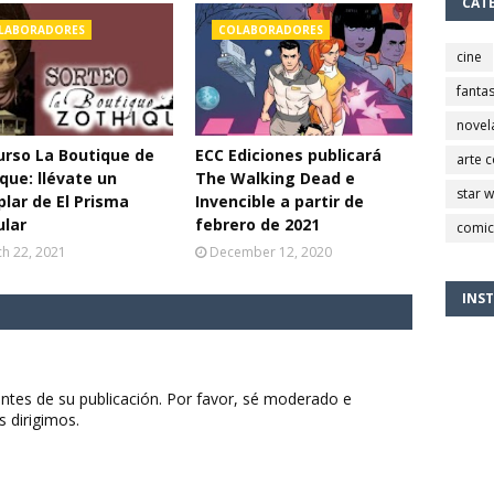
CAT
LABORADORES
COLABORADORES
cine
fantas
novel
rso La Boutique de
ECC Ediciones publicará
arte 
que: llévate un
The Walking Dead e
star 
lar de El Prisma
Invencible a partir de
ular
febrero de 2021
comic
h 22, 2021
December 12, 2020
INS
ntes de su publicación. Por favor, sé moderado e
s dirigimos.