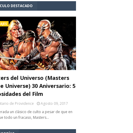
ÍCULO DESTACADO
AJES
ers del Universo (Masters
e Universe) 30 Aniversario: 5
osidades del Film
litario de Providence
Agosto 09, 2017
rada un clásico de culto a pesar de que en
fue todo un fracaso, Masters…