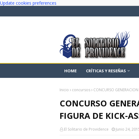
Update cookies preferences
HOME
CRÍTICAS Y RESEÑAS
Inicio
concursos
CONCURSO GENERACION X:
CONCURSO GENERA
FIGURA DE KICK-AS
El Solitario de Providence
Junio 24, 201