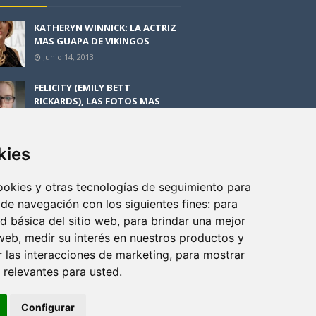
KATHERYN WINNICK: LA ACTRIZ
MAS GUAPA DE VIKINGOS
Junio 14, 2013
FELICITY (EMILY BETT
RICKARDS), LAS FOTOS MAS
BONITAS DE LA ALIADA DE
ARROW
Noviembre 30, 2013
kies
BLACK MIRROR: TODA TU
HISTORIA. EPISODIO 3. LA
cookies y otras tecnologías de seguimiento para
CRITICA
 de navegación con los siguientes fines:
para
Mayo 17, 2012
ad básica del sitio web
,
para brindar una mejor
 web
,
medir su interés en nuestros productos y
r las interacciones de marketing
,
para mostrar
 relevantes para usted
.
Configurar