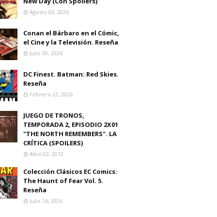
New Day (Con Spoilers)
Agosto 03, 2026
Conan el Bárbaro en el Cómic,
el Cine y la Televisión. Reseña
Julio 30, 2026
DC Finest. Batman: Red Skies.
Reseña
Febrero 22, 2026
JUEGO DE TRONOS,
TEMPORADA 2, EPISODIO 2X01
"THE NORTH REMEMBERS". LA
CRÍTICA (SPOILERS)
Abril 02, 2012
Colección Clásicos EC Comics:
The Haunt of Fear Vol. 5.
Reseña
Julio 16, 2026