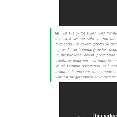
En sus éxitos
Pixar "Los Increí
demostró ser no sólo un narrador
excelencia - de la inteligencia, la cr
logros del ser humano (y de los roedo
la mediocridad hayan prevalecid
aventuras enfocada a la infancia que
visual, termina pareciendo un hueco
brillante de una sonriente aunque si
y las estrategias marca de la casa de