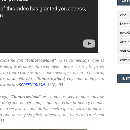
CAT
cine
fantas
novel
arte 
star 
 problema con
"Tomorrowland"
no es su mensaje, que es
comic
nsaje, que es aburrido en el mejor de los casos y torpe en
ron tanto con sus ideas que menospreciaron la historia,
tos desde Florida a
Tomorrowland
, eligiendo diálogos a
INS
ustancia. (
SCREENCRUSH
, 5/10)
 vaga,
"Tomorrowland"
es como las seis temporadas de
e un grupo de personajes que merecían la pena y tramas
an en servicio de una última vuelta que descartó la mayor
jo una nueva y simplista amenaza del bien contra el mal