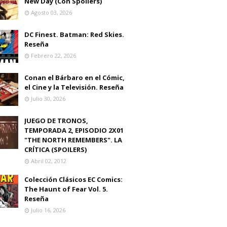
New Day (Con Spoilers)
Agosto 03, 2026
DC Finest. Batman: Red Skies.
Reseña
Febrero 22, 2026
Conan el Bárbaro en el Cómic,
el Cine y la Televisión. Reseña
Julio 30, 2026
JUEGO DE TRONOS,
TEMPORADA 2, EPISODIO 2X01
"THE NORTH REMEMBERS". LA
CRÍTICA (SPOILERS)
Abril 02, 2012
Colección Clásicos EC Comics:
The Haunt of Fear Vol. 5.
Reseña
Julio 16, 2026