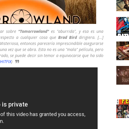
sar sobre
"Tomorrowland"
es "aburrida", y esa es una
 respecto a cualquier cosa que
Brad Bird
dirigiera. [...]
Misteriosa, entonces parecería imprescindible asegurarse
una vez que se abra. Esta no es una "mala" película, pero
crado, se puede decir sin temor a equivocarse que ha sido
HITFIX
)