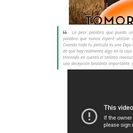
La peor palabra que puedo u
palabra que nunca esperé utilizar
Cuando toda tu película es una Caja 
de que hay realmente algo en la caja 
teniendo en cuenta el talento involu
una decepción bastante importante. (