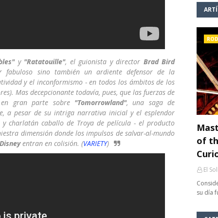
ART
ROD
bles"
y
"Ratatouille"
, el guionista y director
Brad Bird
 fabuloso sino también un ardiente defensor de la
eatividad y el inconformismo - en todos los ámbitos de los
res). Mas decepcionante todavía, pues, que las fuerzas de
o en gran parte sobre
"Tomorrowland"
, una saga de
, a pesar de su intriga narrativa inicial y el esplendor
 y charlatán caballo de Troya de película - el producto
Mast
niestra dimensión donde los impulsos de salvar-al-mundo
of th
Disney
entran en colisión. (
VARIETY
)
Curi
El So
Conside
su día 