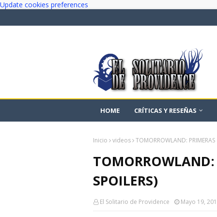
Update cookies preferences
HOME
CRÍTICAS Y RESEÑAS
Inicio
videos
TOMORROWLAND: PRIMERAS CR
TOMORROWLAND: P
SPOILERS)
El Solitario de Providence
Mayo 19, 20