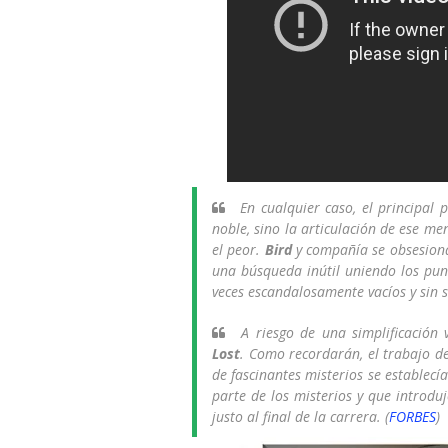
En cualquier caso, el principal
noble, sino la articulación de ese me
el peor.
Bird
y compañía se obsesiona
una búsqueda inútil uniendo los pun
veces escandalosamente vacíos y sin s
A riesgo de una simplificación
Lost
. Como recordarán, el trabajo d
de fascinantes misterios se establecí
parte de los misterios y que introdu
justo al final de la carrera. (
FORBES
)