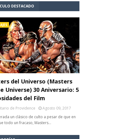
ÍCULO DESTACADO
AJES
ers del Universo (Masters
e Universe) 30 Aniversario: 5
osidades del Film
litario de Providence
Agosto 09, 2017
rada un clásico de culto a pesar de que en
fue todo un fracaso, Masters…