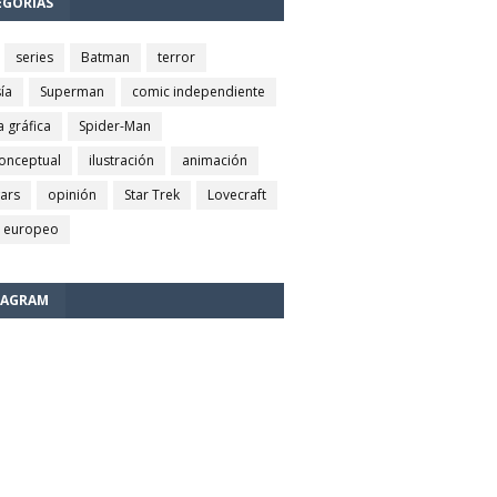
EGORÍAS
series
Batman
terror
ía
Superman
comic independiente
a gráfica
Spider-Man
conceptual
ilustración
animación
wars
opinión
Star Trek
Lovecraft
 europeo
TAGRAM