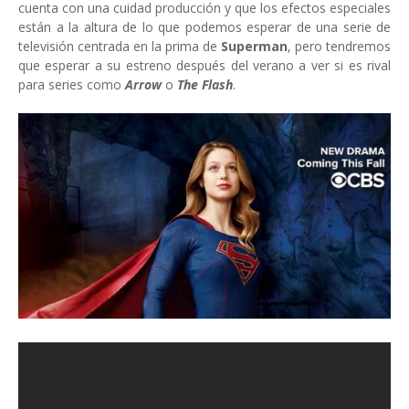
cuenta con una cuidad producción y que los efectos especiales
están a la altura de lo que podemos esperar de una serie de
televisión centrada en la prima de
Superman
, pero tendremos
que esperar a su estreno después del verano a ver si es rival
para series como
Arrow
o
The Flash
.