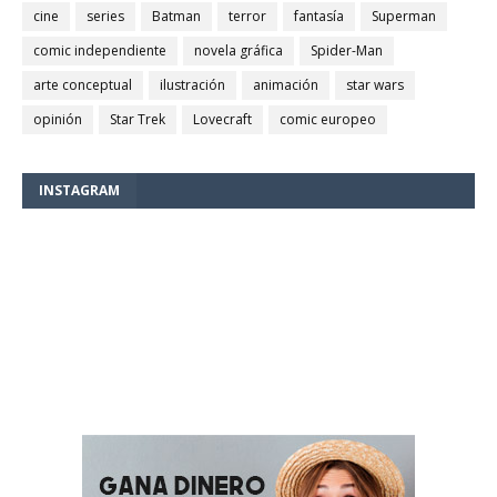
cine
series
Batman
terror
fantasía
Superman
comic independiente
novela gráfica
Spider-Man
arte conceptual
ilustración
animación
star wars
opinión
Star Trek
Lovecraft
comic europeo
INSTAGRAM