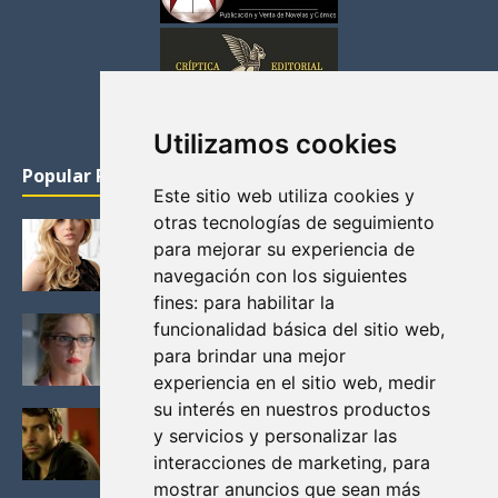
Utilizamos cookies
Popular Posts
Este sitio web utiliza cookies y
otras tecnologías de seguimiento
KATHERYN WINNICK: LA ACTRIZ MAS GUAPA DE
para mejorar su experiencia de
VIKINGOS
navegación con los siguientes
Junio 14, 2013
fines:
para habilitar la
FELICITY (EMILY BETT RICKARDS), LAS FOTOS
funcionalidad básica del sitio web
,
MAS BONITAS DE LA ALIADA DE ARROW
para brindar una mejor
Noviembre 30, 2013
experiencia en el sitio web
,
medir
su interés en nuestros productos
BLACK MIRROR: TODA TU HISTORIA. EPISODIO 3.
y servicios y personalizar las
LA CRITICA
interacciones de marketing
,
para
Mayo 17, 2012
mostrar anuncios que sean más