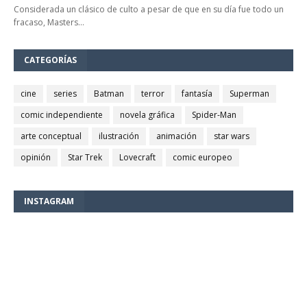
Considerada un clásico de culto a pesar de que en su día fue todo un
fracaso, Masters…
CATEGORÍAS
cine
series
Batman
terror
fantasía
Superman
comic independiente
novela gráfica
Spider-Man
arte conceptual
ilustración
animación
star wars
opinión
Star Trek
Lovecraft
comic europeo
INSTAGRAM