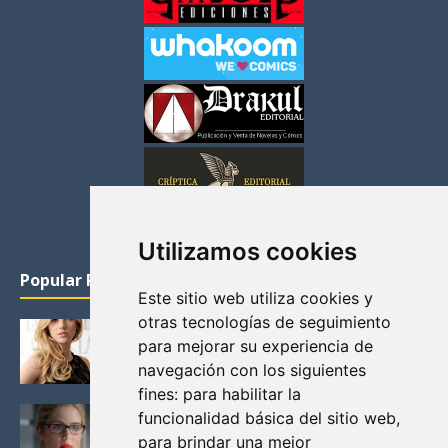
Utilizamos cookies
Popular Posts
Este sitio web utiliza cookies y
otras tecnologías de seguimiento
KATHERYN WINNICK: LA ACTRIZ MAS GUAPA DE
para mejorar su experiencia de
VIKINGOS
navegación con los siguientes
Junio 14, 2013
fines:
para habilitar la
FELICITY (EMILY BETT RICKARDS), LAS FOTOS
funcionalidad básica del sitio web
,
MAS BONITAS DE LA ALIADA DE ARROW
para brindar una mejor