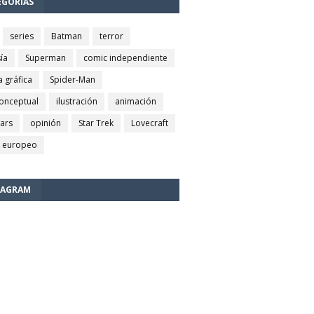
EGORÍAS
series
Batman
terror
ía
Superman
comic independiente
a gráfica
Spider-Man
conceptual
ilustración
animación
wars
opinión
Star Trek
Lovecraft
 europeo
TAGRAM