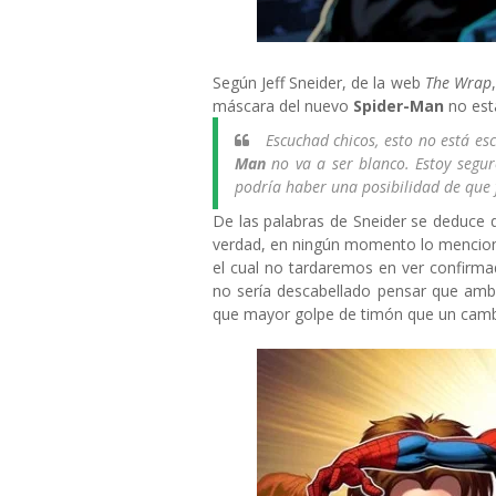
Según
Jeff Sneider, de la web
The Wrap
máscara del nuevo
Spider-Man
no est
Escuchad chicos, esto no está es
Man
no va a ser blanco. Estoy segu
podría haber una posibilidad de que 
De las palabras de Sneider se deduce
verdad, en ningún momento lo menciona
el cual no tardaremos en ver confirma
no sería descabellado pensar que ambos
que mayor golpe de timón que un cambi