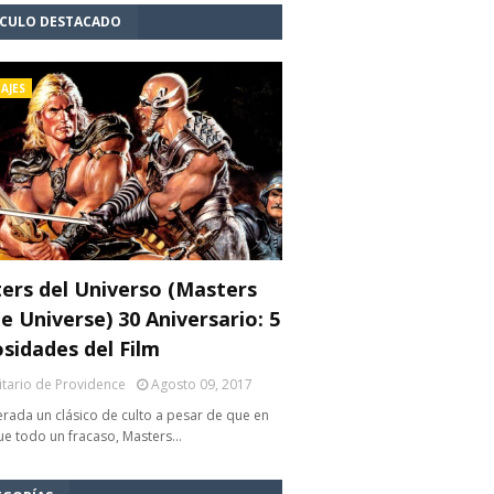
ÍCULO DESTACADO
AJES
ers del Universo (Masters
e Universe) 30 Aniversario: 5
osidades del Film
litario de Providence
Agosto 09, 2017
rada un clásico de culto a pesar de que en
fue todo un fracaso, Masters…