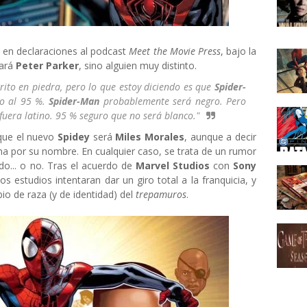
, en declaraciones al podcast
Meet the Movie Press
, bajo la
ará
Peter Parker
, sino alguien muy distinto.
crito en piedra, pero lo que estoy diciendo es que
Spider-
ro al 95 %.
Spider-Man
probablemente será negro. Pero
fuera latino. 95 % seguro que no será blanco."
 que el nuevo
Spidey
será
Miles Morales
, aunque a decir
 por su nombre. En cualquier caso, se trata de un rumor
do... o no. Tras el acuerdo de
Marvel Studios
con
Sony
 estudios intentaran dar un giro total a la franquicia, y
o de raza (y de identidad) del
trepamuros
.