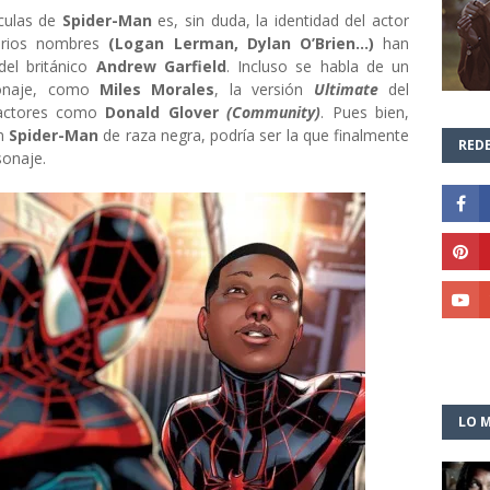
ículas de
Spider-Man
es, sin duda, la identidad del actor
Varios nombres
(Logan Lerman, Dylan O’Brien...)
han
del británico
Andrew Garfield
. Incluso se habla de un
sonaje, como
Miles Morales
, la versión
Ultimate
del
 actores como
Donald Glover
(Community)
. Pues bien,
un
Spider-Man
de raza negra, podría ser la que finalmente
REDE
sonaje.
LO M