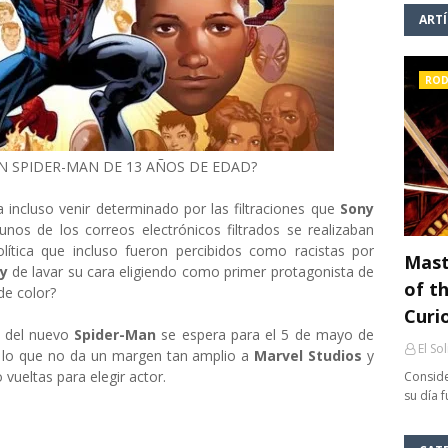
ART
ROD
N SPIDER-MAN DE 13 AÑOS DE EDAD?
 incluso venir determinado por las filtraciones que
Sony
unos de los correos electrónicos filtrados se realizaban
ítica que incluso fueron percibidos como racistas por
Mast
ny
de lavar su cara eligiendo como primer protagonista de
of th
de color?
Curi
n del nuevo
Spider-Man
se espera para el 5 de mayo de
El So
, lo que no da un margen tan amplio a
Marvel Studios
y
vueltas para elegir actor.
Conside
su día 