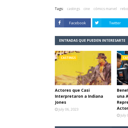
Tags:
castings
cine
cómics marvel
rebo
Facebook
Twitter
ENTRADAS QUE PUEDEN INTERESARTE
CASTINGS
CA
Actores que Casi
Benef
Interpretaron a Indiana
una 
Jones
Repr
Acto
July 06, 2023
July