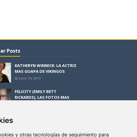
ar Posts
KATHERYN WINNICK: LA ACTRIZ
MAS GUAPA DE VIKINGOS
Junio 14, 2013
FELICITY (EMILY BETT
RICKARDS), LAS FOTOS MAS
BONITAS DE LA ALIADA DE
ARROW
Noviembre 30, 2013
kies
BLACK MIRROR: TODA TU
HISTORIA. EPISODIO 3. LA
cookies y otras tecnologías de seguimiento para