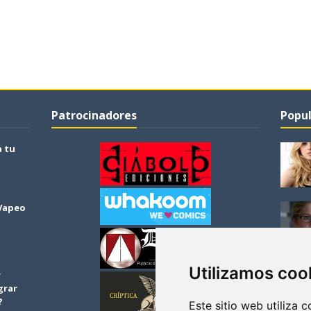
Patrocinadores
Popul
a tu
 Vapeo
Utilizamos coo
r
grar
?
Este sitio web utiliza 