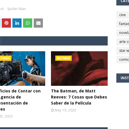
CAT
ot
Spider-Man
cine
fantas
novel
arte 
star 
STINGS
BATMAN
comic
INS
icios de Contar con
The Batman, de Matt
Agencia de
Reeves: 7 Cosas que Debes
esentación de
Saber de la Película
res
May 19, 2020
 05, 2023