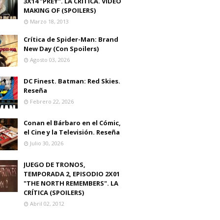
3X14 "PREY". LA CRITICA. VIDEO
MAKING OF (SPOILERS)
Marzo 18, 2013
Crítica de Spider-Man: Brand
New Day (Con Spoilers)
Agosto 03, 2026
DC Finest. Batman: Red Skies.
Reseña
Febrero 22, 2026
Conan el Bárbaro en el Cómic,
el Cine y la Televisión. Reseña
Julio 30, 2026
JUEGO DE TRONOS,
TEMPORADA 2, EPISODIO 2X01
"THE NORTH REMEMBERS". LA
CRÍTICA (SPOILERS)
Abril 02, 2012