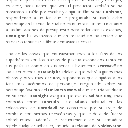
es decir, nada tienen que ver. El productor también se ha
mostrado atraído por escribir y dirigir un film sobre
Punisher
,
respondiendo a un fan que le preguntaba si usaría dicho
personaje en la serie, lo cual no es ni un si ni un no. En cuanto
a las limitaciones de presupuesto para rodar ciertas escenas,
DeKnight
ha avanzado que en realidad no ha tenido que
retocar o renunciar a filmar demasiadas cosas.
Una de las cosas que entusiasman mas a los fans de los
superhéroes son los huevos de pascua escondidos tanto en
sus películas como en sus series. Obviamente,
Daredevil
no
iba a ser menos, y
DeKnight
adelanta que habrá algunos mas
obvios y otras mas oscuros, suponemos que dirigidos a los
fans mas acérrimos del personaje. Preguntado sobre su
personaje favorito del
Universo Marvel
que incluiría sin dudar
en su serie,
DeKnight
asegura que ese es
Wilbur Day
, mas
conocido como
Zancudo
. Este villano habitual en las
colecciones de
Daredevil
se caracteriza por su traje de
combate con piernas telescópicas y que le dota de fuerza
sobrehumana. Además, el recubrimiento de su armadura
repele cualquier adhesivo, incluida la telaraña de
Spider-Man
.