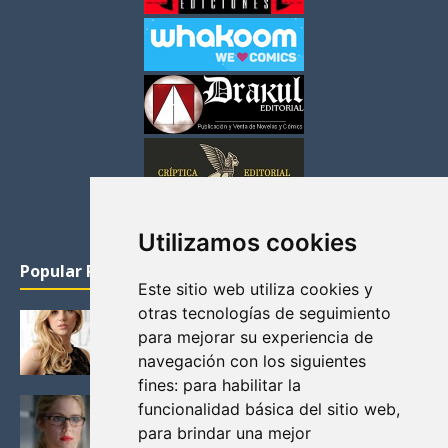
Utilizamos cookies
Popular Posts
Este sitio web utiliza cookies y
otras tecnologías de seguimiento
KATHERYN WINNICK: LA ACTRIZ MAS GUAPA DE
para mejorar su experiencia de
VIKINGOS
navegación con los siguientes
Junio 14, 2013
fines:
para habilitar la
FELICITY (EMILY BETT RICKARDS), LAS FOTOS
funcionalidad básica del sitio web
,
MAS BONITAS DE LA ALIADA DE ARROW
para brindar una mejor
Noviembre 30, 2013