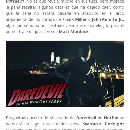
Daredevil
. No es que revele mucho en sus tuits, pero merece
la pena resaltar algunos detalles que ha dejado caer, como
que la serie no estará basada en absoluto en el arco
argumental de los cómics de
Frank Miller
y
John Romita Jr.
,
algo que se daba por sentado viendo el estilo elegido para el
primer traje de justiciero de
Matt Murdock
.
Preguntado acerca de si la serie de
Daredevil
de
Netflix
se
parecerá en algo a su anterior show,
Spartacus
,
DeKnight
responde que eso es como comparar manzanas y naranjas,