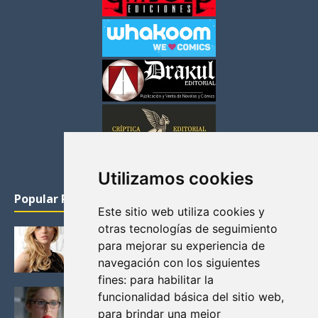
Utilizamos cookies
Popular Posts
Este sitio web utiliza cookies y
otras tecnologías de seguimiento
KATHERYN WINNICK: LA ACTRIZ MAS GUAPA DE
para mejorar su experiencia de
VIKINGOS
navegación con los siguientes
Junio 14, 2013
fines:
para habilitar la
FELICITY (EMILY BETT RICKARDS), LAS FOTOS
funcionalidad básica del sitio web
,
MAS BONITAS DE LA ALIADA DE ARROW
para brindar una mejor