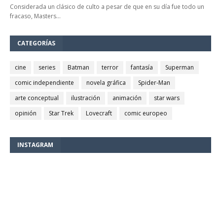
Considerada un clásico de culto a pesar de que en su día fue todo un
fracaso, Masters…
CATEGORÍAS
cine
series
Batman
terror
fantasía
Superman
comic independiente
novela gráfica
Spider-Man
arte conceptual
ilustración
animación
star wars
opinión
Star Trek
Lovecraft
comic europeo
INSTAGRAM