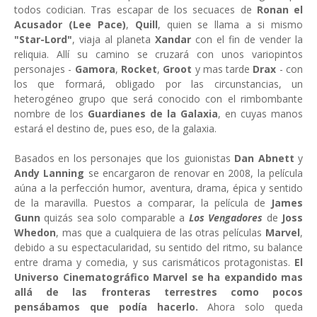
todos codician. Tras escapar de los secuaces de
Ronan el
Acusador (Lee Pace)
,
Quill
, quien se llama a si mismo
"Star-Lord"
, viaja al planeta
Xandar
con el fin de vender la
reliquia. Allí su camino se cruzará con unos variopintos
personajes -
Gamora
,
Rocket
,
Groot
y mas tarde
Drax
- con
los que formará, obligado por las circunstancias, un
heterogéneo grupo que será conocido con el rimbombante
nombre de los
Guardianes de la Galaxia
, en cuyas manos
estará el destino de, pues eso, de la galaxia.
Basados en los personajes que los guionistas
Dan Abnett
y
Andy Lanning
se encargaron de renovar en 2008, la película
aúna a la perfección humor, aventura, drama, épica y sentido
de la maravilla. Puestos a comparar, la película de
James
Gunn
quizás sea solo comparable a
Los Vengadores
de
Joss
Whedon
, mas que a cualquiera de las otras películas
Marvel
,
debido a su espectacularidad, su sentido del ritmo, su balance
entre drama y comedia, y sus carismáticos protagonistas.
El
Universo Cinematográfico Marvel se ha expandido mas
allá de las fronteras terrestres como pocos
pensábamos que podía hacerlo.
Ahora solo queda