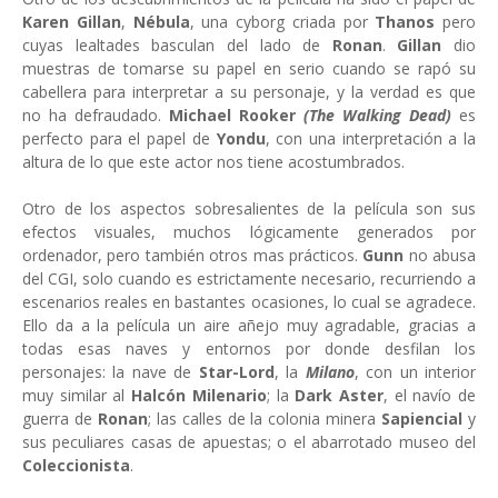
Karen Gillan
,
Nébula
, una cyborg criada por
Thanos
pero
cuyas lealtades basculan del lado de
Ronan
.
Gillan
dio
muestras de tomarse su papel en serio cuando se rapó su
cabellera para interpretar a su personaje, y la verdad es que
no ha defraudado.
Michael Rooker
(The Walking Dead)
es
perfecto para el papel de
Yondu
, con una interpretación a la
altura de lo que este actor nos tiene acostumbrados.
Otro de los aspectos sobresalientes de la película son sus
efectos visuales, muchos lógicamente generados por
ordenador, pero también otros mas prácticos.
Gunn
no abusa
del CGI, solo cuando es estrictamente necesario, recurriendo a
escenarios reales en bastantes ocasiones, lo cual se agradece.
Ello da a la película un aire añejo muy agradable, gracias a
todas esas naves y entornos por donde desfilan los
personajes: la nave de
Star-Lord
, la
Milano
, con un interior
muy similar al
Halcón Milenario
; la
Dark Aster
, el navío de
guerra de
Ronan
; las calles de la colonia minera
Sapiencial
y
sus peculiares casas de apuestas; o el abarrotado museo del
Coleccionista
.