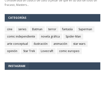
Considerada un clásico de culto a pesar de que en su día fue todo un
fracaso, Masters…
CATEGORÍAS
cine
series
Batman
terror
fantasía
Superman
comic independiente
novela gráfica
Spider-Man
arte conceptual
ilustración
animación
star wars
opinión
Star Trek
Lovecraft
comic europeo
INSTAGRAM