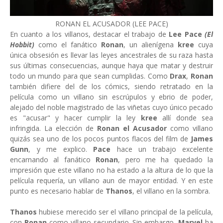
RONAN EL ACUSADOR (LEE PACE)
En cuanto a los villanos, destacar el trabajo de
Lee Pace
(El
Hobbit)
como el fanático
Ronan
, un alienígena
kree
cuya
única obsesión es llevar las leyes ancestrales de su raza hasta
sus últimas consecuencias, aunque haya que matar y destruir
todo un mundo para que sean cumplidas. Como
Drax
,
Ronan
también difiere del de los cómics, siendo retratado en la
película como un villano sin escrúpulos y ebrio de poder,
alejado del noble magistrado de las viñetas cuyo único pecado
es "acusar" y hacer cumplir la ley
kree
allí donde sea
infringida. La elección de
Ronan el Acusador
como villano
quizás sea uno de los pocos puntos flacos del film de
James
Gunn
, y me explico.
Pace
hace un trabajo excelente
encarnando al fanático
Ronan
, pero me ha quedado la
impresión que este villano no ha estado a la altura de lo que la
película requería, un villano aun de mayor entidad. Y en este
punto es necesario hablar de
Thanos
, el villano en la sombra.
Thanos
hubiese merecido ser el villano principal de la película,
con
Ronan
como villano secundario. Sin embargo,
Marvel
ha