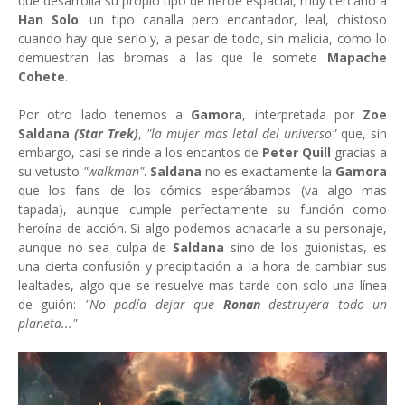
que desarrolla su propio tipo de héroe espacial, muy cercano a
Han Solo
: un tipo canalla pero encantador, leal, chistoso
cuando hay que serlo y, a pesar de todo, sin malicia, como lo
demuestran las bromas a las que le somete
Mapache
Cohete
.
Por otro lado tenemos a
Gamora
, interpretada por
Zoe
Saldana
(Star Trek)
,
"la mujer mas letal del universo"
que, sin
embargo, casi se rinde a los encantos de
Peter Quill
gracias a
su vetusto
"walkman"
.
Saldana
no es exactamente la
Gamora
que los fans de los cómics esperábamos (va algo mas
tapada), aunque cumple perfectamente su función como
heroína de acción. Si algo podemos achacarle a su personaje,
aunque no sea culpa de
Saldana
sino de los guionistas, es
una cierta confusión y precipitación a la hora de cambiar sus
lealtades, algo que se resuelve mas tarde con solo una línea
de guión:
"No podía dejar que
Ronan
destruyera todo un
planeta..."