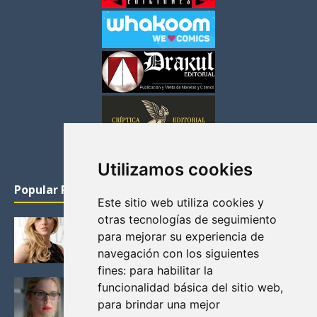
Utilizamos cookies
Popular Posts
Este sitio web utiliza cookies y
otras tecnologías de seguimiento
KATHERYN WINNICK: LA ACTRIZ MAS GUAPA DE
para mejorar su experiencia de
VIKINGOS
navegación con los siguientes
Junio 14, 2013
fines:
para habilitar la
FELICITY (EMILY BETT RICKARDS), LAS FOTOS
funcionalidad básica del sitio web
,
MAS BONITAS DE LA ALIADA DE ARROW
para brindar una mejor
Noviembre 30, 2013