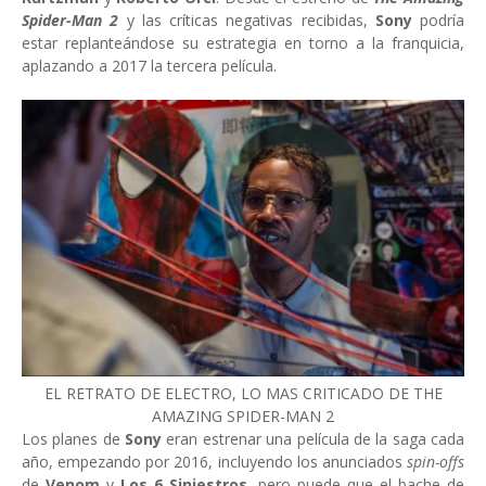
Spider-Man 2
y las críticas negativas recibidas,
Sony
podría
estar replanteándose su estrategia en torno a la franquicia,
aplazando a 2017 la tercera película.
EL RETRATO DE ELECTRO, LO MAS CRITICADO DE THE
AMAZING SPIDER-MAN 2
Los planes de
Sony
eran estrenar una película de la saga cada
año, empezando por 2016, incluyendo los anunciados
spin-offs
de
Venom
y
Los 6 Siniestros
, pero puede que el bache de