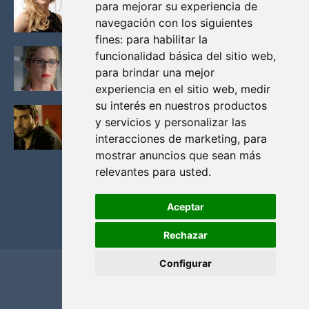
para mejorar su experiencia de
VIKINGOS
navegación con los siguientes
Junio 14, 2013
fines:
para habilitar la
FELICITY (EMILY BETT RICKARDS), LAS FOTOS
funcionalidad básica del sitio web
,
MAS BONITAS DE LA ALIADA DE ARROW
para brindar una mejor
Noviembre 30, 2013
experiencia en el sitio web
,
medir
su interés en nuestros productos
BLACK MIRROR: TODA TU HISTORIA. EPISODIO 3.
y servicios y personalizar las
LA CRITICA
interacciones de marketing
,
para
Mayo 17, 2012
mostrar anuncios que sean más
relevantes para usted
.
Aceptar
Rechazar
Configurar
Home
Privacidad y cookies
Contacto
Copyright ©
2026
El Solitario de Providence