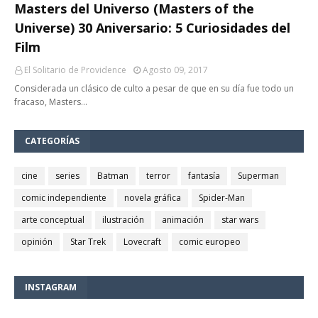
Masters del Universo (Masters of the
Universe) 30 Aniversario: 5 Curiosidades del
Film
El Solitario de Providence
Agosto 09, 2017
Considerada un clásico de culto a pesar de que en su día fue todo un
fracaso, Masters…
CATEGORÍAS
cine
series
Batman
terror
fantasía
Superman
comic independiente
novela gráfica
Spider-Man
arte conceptual
ilustración
animación
star wars
opinión
Star Trek
Lovecraft
comic europeo
INSTAGRAM