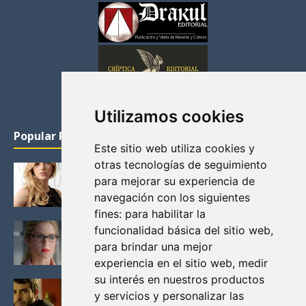
Utilizamos cookies
Popular Posts
Este sitio web utiliza cookies y
otras tecnologías de seguimiento
KATHERYN WINNICK: LA ACTRIZ MAS GUAPA DE
para mejorar su experiencia de
VIKINGOS
navegación con los siguientes
Junio 14, 2013
fines:
para habilitar la
FELICITY (EMILY BETT RICKARDS), LAS FOTOS
funcionalidad básica del sitio web
,
MAS BONITAS DE LA ALIADA DE ARROW
para brindar una mejor
Noviembre 30, 2013
experiencia en el sitio web
,
medir
su interés en nuestros productos
BLACK MIRROR: TODA TU HISTORIA. EPISODIO 3.
y servicios y personalizar las
LA CRITICA