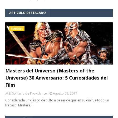
ARTÍCULO DESTACADO
RODAJES
Masters del Universo (Masters of the
Universe) 30 Aniversario: 5 Curiosidades del
Film
El Solitario de Providence
Agosto 09, 2017
Considerada un clásico de culto a pesar de que en su día fue todo un
fracaso, Masters…