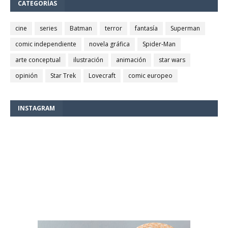
CATEGORÍAS
cine
series
Batman
terror
fantasía
Superman
comic independiente
novela gráfica
Spider-Man
arte conceptual
ilustración
animación
star wars
opinión
Star Trek
Lovecraft
comic europeo
INSTAGRAM