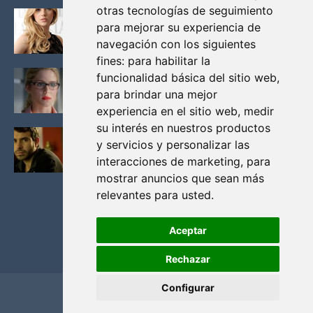
otras tecnologías de seguimiento
KATHERYN WINNICK: LA ACTRIZ MAS GUAPA DE
para mejorar su experiencia de
VIKINGOS
navegación con los siguientes
Junio 14, 2013
fines:
para habilitar la
FELICITY (EMILY BETT RICKARDS), LAS FOTOS
funcionalidad básica del sitio web
,
MAS BONITAS DE LA ALIADA DE ARROW
para brindar una mejor
Noviembre 30, 2013
experiencia en el sitio web
,
medir
su interés en nuestros productos
BLACK MIRROR: TODA TU HISTORIA. EPISODIO 3.
y servicios y personalizar las
LA CRITICA
interacciones de marketing
,
para
Mayo 17, 2012
mostrar anuncios que sean más
relevantes para usted
.
Aceptar
Rechazar
Configurar
Home
Privacidad y cookies
Contacto