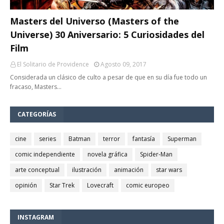
Masters del Universo (Masters of the
Universe) 30 Aniversario: 5 Curiosidades del
Film
El Solitario de Providence
Agosto 09, 2017
Considerada un clásico de culto a pesar de que en su día fue todo un
fracaso, Masters…
CATEGORÍAS
cine
series
Batman
terror
fantasía
Superman
comic independiente
novela gráfica
Spider-Man
arte conceptual
ilustración
animación
star wars
opinión
Star Trek
Lovecraft
comic europeo
INSTAGRAM