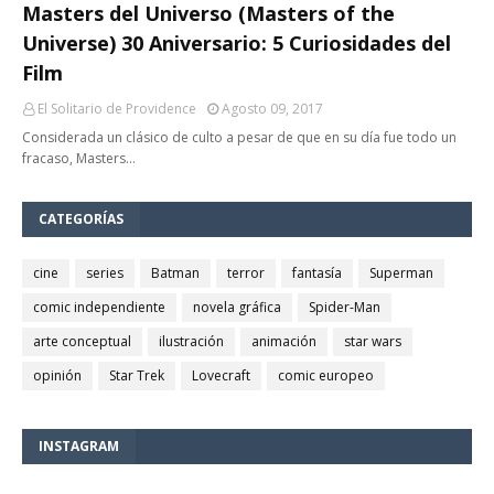
Masters del Universo (Masters of the
Universe) 30 Aniversario: 5 Curiosidades del
Film
El Solitario de Providence
Agosto 09, 2017
Considerada un clásico de culto a pesar de que en su día fue todo un
fracaso, Masters…
CATEGORÍAS
cine
series
Batman
terror
fantasía
Superman
comic independiente
novela gráfica
Spider-Man
arte conceptual
ilustración
animación
star wars
opinión
Star Trek
Lovecraft
comic europeo
INSTAGRAM