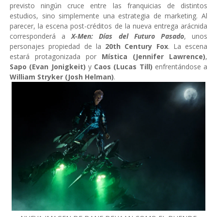
previsto ningún cruce entre las franquicias de distintos
estudios, sino simplemente una estrategia de marketing. Al
parecer, la escena post-créditos de la nueva entrega arácnida
corresponderá a
X-Men: Días del Futuro Pasado
, unos
personajes propiedad de la
20th Century Fox
. La escena
estará protagonizada por
Mística (Jennifer Lawrence)
,
Sapo (Evan Jonigkeit)
y
Caos (Lucas Till)
enfrentándose a
William Stryker (Josh Helman)
.