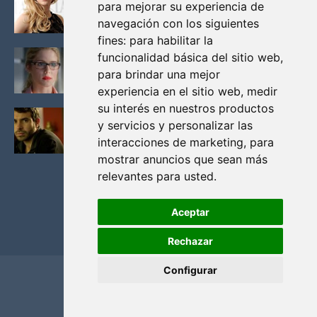
para mejorar su experiencia de
VIKINGOS
navegación con los siguientes
Junio 14, 2013
fines:
para habilitar la
FELICITY (EMILY BETT RICKARDS), LAS FOTOS
funcionalidad básica del sitio web
,
MAS BONITAS DE LA ALIADA DE ARROW
para brindar una mejor
Noviembre 30, 2013
experiencia en el sitio web
,
medir
su interés en nuestros productos
BLACK MIRROR: TODA TU HISTORIA. EPISODIO 3.
y servicios y personalizar las
LA CRITICA
interacciones de marketing
,
para
Mayo 17, 2012
mostrar anuncios que sean más
relevantes para usted
.
Aceptar
Rechazar
Configurar
Home
Privacidad y cookies
Contacto
Copyright ©
2026
El Solitario de Providence