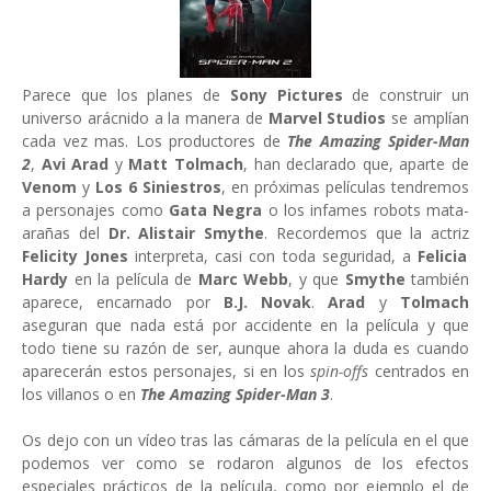
Parece que los planes de
Sony Pictures
de construir un
universo arácnido a la manera de
Marvel Studios
se amplían
cada vez mas. Los productores de
The Amazing Spider-Man
2
,
Avi Arad
y
Matt Tolmach
, han declarado que, aparte de
Venom
y
Los 6 Siniestros
, en próximas películas tendremos
a personajes como
Gata Negra
o los infames robots mata-
arañas del
Dr. Alistair Smythe
. Recordemos que la actriz
Felicity Jones
interpreta, casi con toda seguridad, a
Felicia
Hardy
en la película de
Marc Webb
, y que
Smythe
también
aparece, encarnado por
B.J. Novak
.
Arad
y
Tolmach
aseguran que nada está por accidente en la película y que
todo tiene su razón de ser, aunque ahora la duda es cuando
aparecerán estos personajes, si en los
spin-offs
centrados en
los villanos o en
The Amazing Spider-Man 3
.
Os dejo con un vídeo tras las cámaras de la película en el que
podemos ver como se rodaron algunos de los efectos
especiales prácticos de la película, como por ejemplo el de