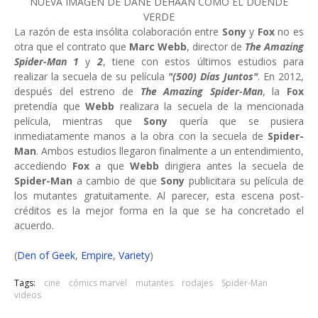
NUEVA IMAGEN DE DANE DEHAAN COMO EL DUENDE
VERDE
La razón de esta insólita colaboración entre
Sony
y
Fox
no es
otra que el contrato que
Marc Webb
, director de
The Amazing
Spider-Man 1
y
2
, tiene con estos últimos estudios para
realizar la secuela de su película
"(500) Días Juntos"
. En 2012,
después del estreno de
The Amazing Spider-Man
, la
Fox
pretendía que
Webb
realizara la secuela de la mencionada
película, mientras que
Sony
quería que se pusiera
inmediatamente manos a la obra con la secuela de
Spider-
Man
. Ambos estudios llegaron finalmente a un entendimiento,
accediendo
Fox
a que
Webb
dirigiera antes la secuela de
Spider-Man
a cambio de que
Sony
publicitara su película de
los mutantes gratuitamente. Al parecer, esta escena post-
créditos es la mejor forma en la que se ha concretado el
acuerdo.
(
Den of Geek
,
Empire
,
Variety
)
Tags:
cine
cómics marvel
mutantes
rodajes
Spider-Man
videos