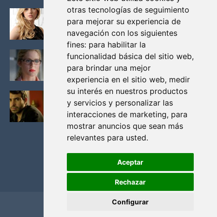
otras tecnologías de seguimiento
KATHERYN WINNICK: LA ACTRIZ MAS GUAPA DE
para mejorar su experiencia de
VIKINGOS
navegación con los siguientes
Junio 14, 2013
fines:
para habilitar la
FELICITY (EMILY BETT RICKARDS), LAS FOTOS
funcionalidad básica del sitio web
,
MAS BONITAS DE LA ALIADA DE ARROW
para brindar una mejor
Noviembre 30, 2013
experiencia en el sitio web
,
medir
su interés en nuestros productos
BLACK MIRROR: TODA TU HISTORIA. EPISODIO 3.
y servicios y personalizar las
LA CRITICA
interacciones de marketing
,
para
Mayo 17, 2012
mostrar anuncios que sean más
relevantes para usted
.
Aceptar
Rechazar
Configurar
Home
Privacidad y cookies
Contacto