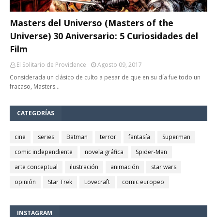
Masters del Universo (Masters of the
Universe) 30 Aniversario: 5 Curiosidades del
Film
El Solitario de Providence
Agosto 09, 2017
Considerada un clásico de culto a pesar de que en su día fue todo un
fracaso, Masters…
CATEGORÍAS
cine
series
Batman
terror
fantasía
Superman
comic independiente
novela gráfica
Spider-Man
arte conceptual
ilustración
animación
star wars
opinión
Star Trek
Lovecraft
comic europeo
INSTAGRAM