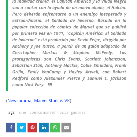
la malvada trama, el Capitán América y la Viuda Negra
van a contar con la ayuda de un nuevo aliado, el Halcón.
Pero deberán enfrentarse a un enemigo inesperado y
extraordinario: el Soldado de Invierno. Basada en la
popular colección de cómics de Marvel que se publicó
por primera vez en 1941, "Capitán América. El Soldado
de Invierno" está producida por Kevin Feige, dirigida por
Anthony y Joe Russo, a partir de un guión adaptado de
Christopher Markus & Stephen McFeely. Los
protagonistas son Chris Evans, Scarlett Johansson,
Sebastian Stan, Anthony Mackie, Cobie Smulders, Frank
Grillo, Emily VanCamp y Hayley Atwell, con Robert
Redford como Alexander Pierce y Samuel L. Jackson
como Nick Fury.
(
Newsarama
,
Marvel Studios VK
)
Tags:
cine
cómics marvel
los vengadores