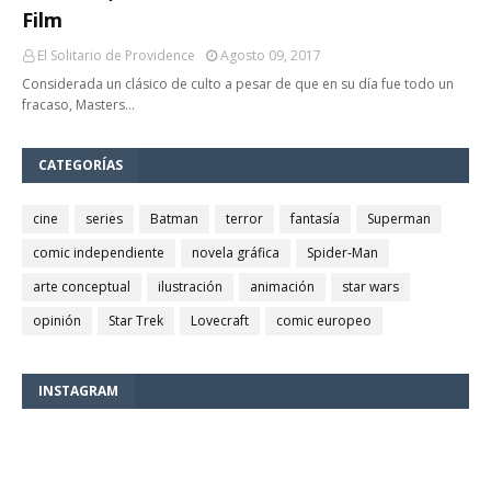
Film
El Solitario de Providence
Agosto 09, 2017
Considerada un clásico de culto a pesar de que en su día fue todo un
fracaso, Masters…
CATEGORÍAS
cine
series
Batman
terror
fantasía
Superman
comic independiente
novela gráfica
Spider-Man
arte conceptual
ilustración
animación
star wars
opinión
Star Trek
Lovecraft
comic europeo
INSTAGRAM