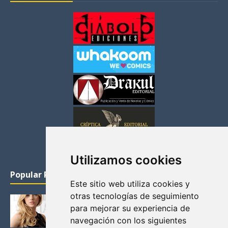
Utilizamos cookies
Popular Posts
Este sitio web utiliza cookies y
otras tecnologías de seguimiento
KATHERYN WINNICK: LA ACTRIZ MAS GUAPA DE
para mejorar su experiencia de
VIKINGOS
navegación con los siguientes
Junio 14, 2013