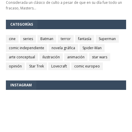
Considerada un clásico de culto a pesar de que en su día fue todo un
fracaso, Masters…
CATEGORÍAS
cine
series
Batman
terror
fantasía
Superman
comic independiente
novela gráfica
Spider-Man
arte conceptual
ilustración
animación
star wars
opinión
Star Trek
Lovecraft
comic europeo
INSTAGRAM