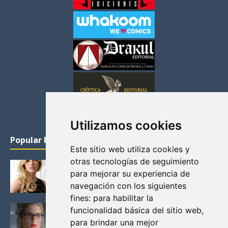
Utilizamos cookies
Popular Posts
Este sitio web utiliza cookies y
otras tecnologías de seguimiento
KATHERYN WINNICK: LA ACTRIZ MAS GUAPA DE
para mejorar su experiencia de
VIKINGOS
navegación con los siguientes
Junio 14, 2013
fines:
para habilitar la
FELICITY (EMILY BETT RICKARDS), LAS FOTOS
funcionalidad básica del sitio web
,
MAS BONITAS DE LA ALIADA DE ARROW
para brindar una mejor