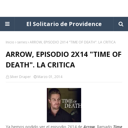
El Solitario de Providence
Inicio
series
ARROW, EPISODIO 2X14 "TIME OF DEATH". LA CRITICA
ARROW, EPISODIO 2X14 "TIME OF
DEATH". LA CRITICA
Silver Draper
Marzo 01, 2014
Ya hemos podido ver el episodio 2X14 de
Arrow
, llamado
Time