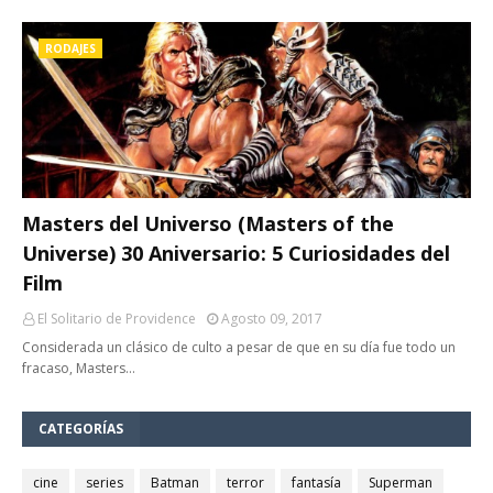
RODAJES
Masters del Universo (Masters of the
Universe) 30 Aniversario: 5 Curiosidades del
Film
El Solitario de Providence
Agosto 09, 2017
Considerada un clásico de culto a pesar de que en su día fue todo un
fracaso, Masters…
CATEGORÍAS
cine
series
Batman
terror
fantasía
Superman