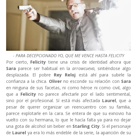
-
PARA DECEPCIONADO YO, QUE ME VENCE HASTA FELICITY
Por cierto,
Felicity
tiene una crisis de identidad ahora que
Sara
parece ser habitual en la
arrowcueva,
sintiéndose algo
desplazada. El pobre
Rey Reloj
está ahí para subirle la
confianza a la chica.
Oliver
no esconde su relación con
Sara
en ninguna de sus facetas, ni como héroe ni como civil, algo
que a
Felicity
no parece afectarle por el lado sentimental,
sino por el profesional. Sí está más afectada
Laurel
, que a
pesar de querer organizar un reencuentro con su familia,
parece explotarle en la cara. Se entera de que su exnovio ha
vuelto con su hermana, lo que le hacía falta ya para no dejar
una gota de alcohol sin beber en
Starling City
. Si el personaje
de
Laurel
ya era lo más endeble de la serie, la aparición de su