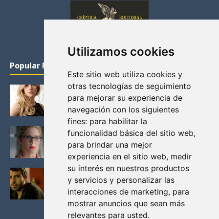
Utilizamos cookies
Popular Posts
Este sitio web utiliza cookies y
otras tecnologías de seguimiento
KATHERYN WINNICK: LA ACTRIZ MAS GUAPA DE
para mejorar su experiencia de
VIKINGOS
navegación con los siguientes
Junio 14, 2013
fines:
para habilitar la
FELICITY (EMILY BETT RICKARDS), LAS FOTOS
funcionalidad básica del sitio web
,
MAS BONITAS DE LA ALIADA DE ARROW
para brindar una mejor
Noviembre 30, 2013
experiencia en el sitio web
,
medir
su interés en nuestros productos
BLACK MIRROR: TODA TU HISTORIA. EPISODIO 3.
y servicios y personalizar las
LA CRITICA
interacciones de marketing
,
para
Mayo 17, 2012
mostrar anuncios que sean más
relevantes para usted
.