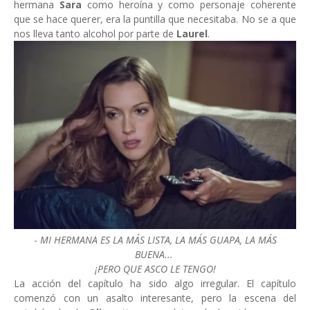
hermana
Sara
como heroína y como personaje coherente
que se hace querer, era la puntilla que necesitaba. No se a que
nos lleva tanto alcohol por parte de
Laurel
.
-
MI HERMANA ES LA MÁS LISTA, LA MÁS GUAPA, LA MÁS
BUENA...
¡PERO QUE ASCO LE TENGO!
La acción del capítulo ha sido algo irregular. El capítulo
comenzó con un asalto interesante, pero la escena del