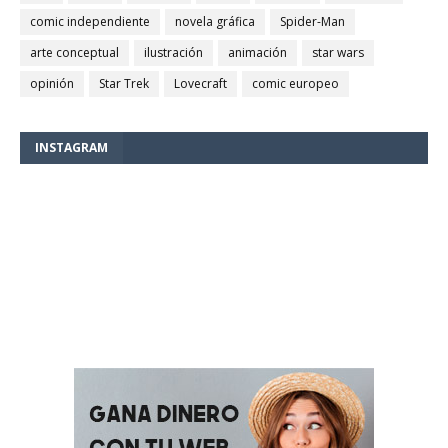
comic independiente
novela gráfica
Spider-Man
arte conceptual
ilustración
animación
star wars
opinión
Star Trek
Lovecraft
comic europeo
INSTAGRAM