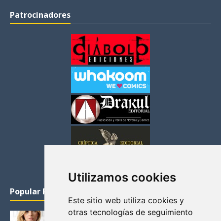
Patrocinadores
Utilizamos cookies
Popular Posts
Este sitio web utiliza cookies y
otras tecnologías de seguimiento
KATHERYN WINNICK: LA ACTRIZ MAS GUAPA DE