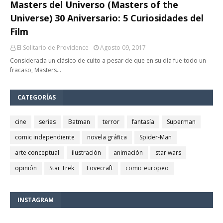
Masters del Universo (Masters of the
Universe) 30 Aniversario: 5 Curiosidades del
Film
El Solitario de Providence
Agosto 09, 2017
Considerada un clásico de culto a pesar de que en su día fue todo un
fracaso, Masters…
CATEGORÍAS
cine
series
Batman
terror
fantasía
Superman
comic independiente
novela gráfica
Spider-Man
arte conceptual
ilustración
animación
star wars
opinión
Star Trek
Lovecraft
comic europeo
INSTAGRAM