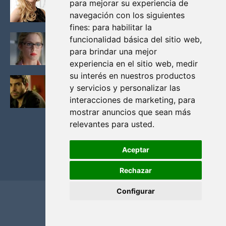
para mejorar su experiencia de
VIKINGOS
navegación con los siguientes
Junio 14, 2013
fines:
para habilitar la
FELICITY (EMILY BETT RICKARDS), LAS FOTOS
funcionalidad básica del sitio web
,
MAS BONITAS DE LA ALIADA DE ARROW
para brindar una mejor
Noviembre 30, 2013
experiencia en el sitio web
,
medir
su interés en nuestros productos
BLACK MIRROR: TODA TU HISTORIA. EPISODIO 3.
y servicios y personalizar las
LA CRITICA
interacciones de marketing
,
para
Mayo 17, 2012
mostrar anuncios que sean más
relevantes para usted
.
Aceptar
Rechazar
Configurar
Home
Privacidad y cookies
Contacto
Copyright ©
2026
El Solitario de Providence