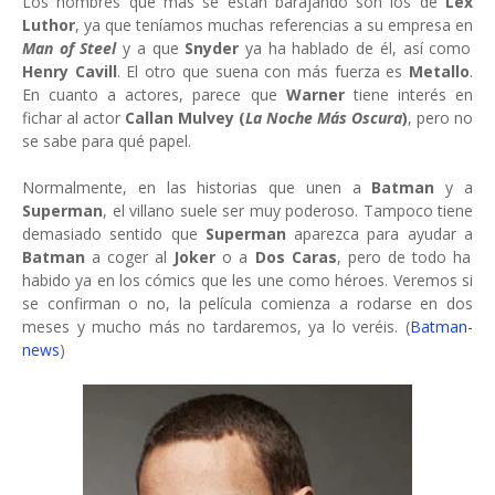
Los nombres que más se están barajando son los de
Lex
Luthor
, ya que teníamos muchas referencias a su empresa en
Man of Steel
y a que
Snyder
ya ha hablado de él, así como
Henry Cavill
. El otro que suena con más fuerza es
Metallo
.
En cuanto a actores, parece que
Warner
tiene interés en
fichar al actor
Callan Mulvey (
La Noche Más Oscura
)
, pero no
se sabe para qué papel.
Normalmente, en las historias que unen a
Batman
y a
Superman
, el villano suele ser muy poderoso. Tampoco tiene
demasiado sentido que
Superman
aparezca para ayudar a
Batman
a coger al
Joker
o a
Dos Caras
, pero de todo ha
habido ya en los cómics que les une como héroes. Veremos si
se confirman o no, la película comienza a rodarse en dos
meses y mucho más no tardaremos, ya lo veréis. (
Batman-
news
)