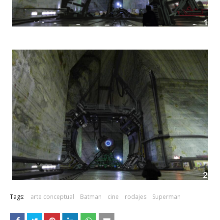
Tags:
arte conceptual
Batman
cine
rodajes
Superman