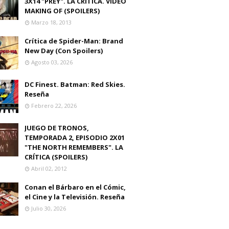
3X14 "PREY". LA CRITICA. VIDEO
MAKING OF (SPOILERS)
Marzo 18, 2013
Crítica de Spider-Man: Brand
New Day (Con Spoilers)
Agosto 03, 2026
DC Finest. Batman: Red Skies.
Reseña
Febrero 22, 2026
JUEGO DE TRONOS,
TEMPORADA 2, EPISODIO 2X01
"THE NORTH REMEMBERS". LA
CRÍTICA (SPOILERS)
Abril 02, 2012
Conan el Bárbaro en el Cómic,
el Cine y la Televisión. Reseña
Julio 30, 2026