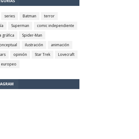
EGORÍAS
series
Batman
terror
ía
Superman
comic independiente
a gráfica
Spider-Man
conceptual
ilustración
animación
wars
opinión
Star Trek
Lovecraft
 europeo
TAGRAM