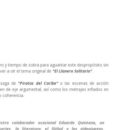
ero y tiempo de sobra para aguantar este despropósito sin
ver a oír el tema original de
"El Llanero Solitario"
.
a saga de
"Piratas del Caribe"
o las escenas de acción
en de eje argumental, así como los metrajes inflados en
o coherencia.
estro colaborador ocasional Eduardo Quintana, un
ries, la literatura, el fútbol y los videojuegos.