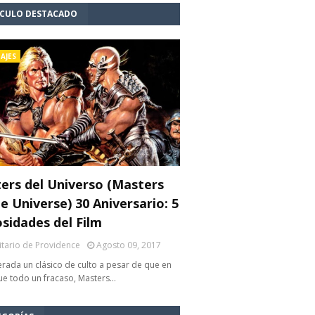
ÍCULO DESTACADO
AJES
ers del Universo (Masters
e Universe) 30 Aniversario: 5
osidades del Film
litario de Providence
Agosto 09, 2017
rada un clásico de culto a pesar de que en
fue todo un fracaso, Masters…