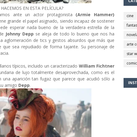
CAT
 HACEMOS EN ESTA PELÍCULA?
amos ante un actor protagonista
(Armie Hammer)
cine
iene grande el papel asignado, siendo incapaz de sostener
fantas
ede esperar nada bueno de la verdadera estrella de la
de
Johnny Depp
se aleja de todo lo bueno que nos ha
novel
na aglomeración de tics y gestos absurdos que más que
arte 
e que sea repudiado de forma tajante. Su personaje de
acia.
star 
comic
llanos típicos, incluido un caracterizado
William Fichtner
undaria de lujo totalmente desaprovechada, como es el
n una aparición tan fugaz que parece que acudió sólo a
INS
 su amigo
Depp
.