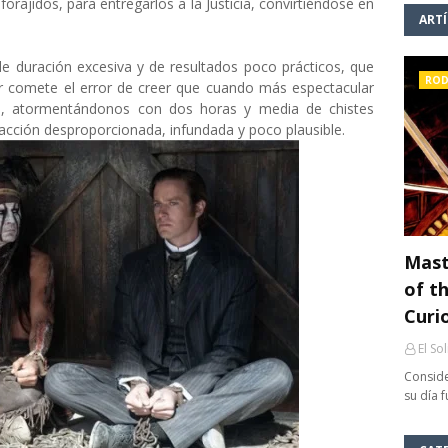
forajidos, para entregarlos a la Justicia, convirtiéndose en
ART
e duración excesiva y de resultados poco prácticos, que
ROD
ctor comete el error de creer que cuando más espectacular
ia, atormentándonos con dos horas y media de chistes
 acción desproporcionada, infundada y poco plausible.
Mast
of th
Curi
El So
Conside
su día 