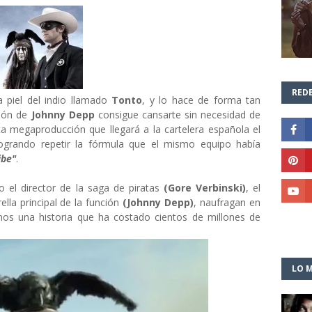
REDE
a piel del indio llamado
Tonto
, y lo hace de forma tan
ción de
Johnny Depp
consigue cansarte sin necesidad de
ta megaproducción que llegará a la cartelera española el
ogrando repetir la fórmula que el mismo equipo había
ibe"
.
 el director de la saga de piratas
(Gore Verbinski)
, el
rella principal de la función
(Johnny Depp)
, naufragan en
rnos una historia que ha costado cientos de millones de
LO M