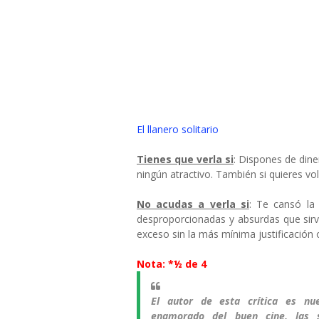
El llanero solitario
Tienes que verla si
: Dispones de din
ningún atractivo. También si quieres vol
No acudas a verla si
: Te cansó l
desproporcionadas y absurdas que sirv
exceso sin la más mínima justificación 
Nota: *½ de 4
El autor de esta crítica es nu
enamorado del buen cine, las se