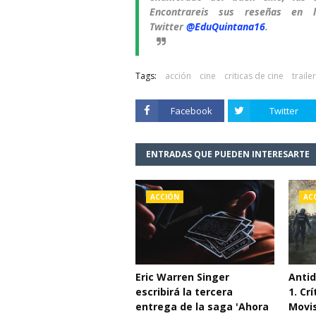
Encontrareis sus reseñas e
Twitter
@EduQuintana16
.
Tags:
acción
cine
criticas de cine
traile
Facebook
Twitter
ENTRADAS QUE PUEDEN INTERESARTE
ACCIÓN
AC
Eric Warren Singer
Antid
escribirá la tercera
1. Cr
entrega de la saga 'Ahora
Movi