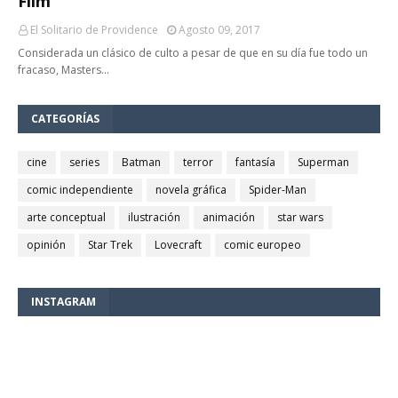
Film
El Solitario de Providence
Agosto 09, 2017
Considerada un clásico de culto a pesar de que en su día fue todo un
fracaso, Masters…
CATEGORÍAS
cine
series
Batman
terror
fantasía
Superman
comic independiente
novela gráfica
Spider-Man
arte conceptual
ilustración
animación
star wars
opinión
Star Trek
Lovecraft
comic europeo
INSTAGRAM