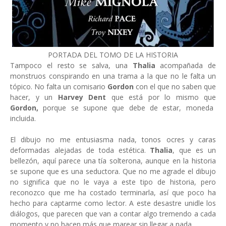
PORTADA DEL TOMO DE LA HISTORIA
Tampoco el resto se salva, una
Thalia
acompañada de
monstruos conspirando en una trama a la que no le falta un
tópico. No falta un comisario
Gordon
con el que no saben que
hacer, y un
Harvey Dent
que está por lo mismo que
Gordon,
porque se supone que debe de estar, moneda
incluida.
El dibujo no me entusiasma nada, tonos ocres y caras
deformadas alejadas de toda estética.
Thalia
, que es un
bellezón, aquí parece una tía solterona, aunque en la historia
se supone que es una seductora. Que no me agrade el dibujo
no significa que no le vaya a este tipo de historia, pero
reconozco que me ha costado terminarla, así que poco ha
hecho para captarme como lector. A este desastre unidle los
diálogos, que parecen que van a contar algo tremendo a cada
momento y no hacen más que marear sin llegar a nada.