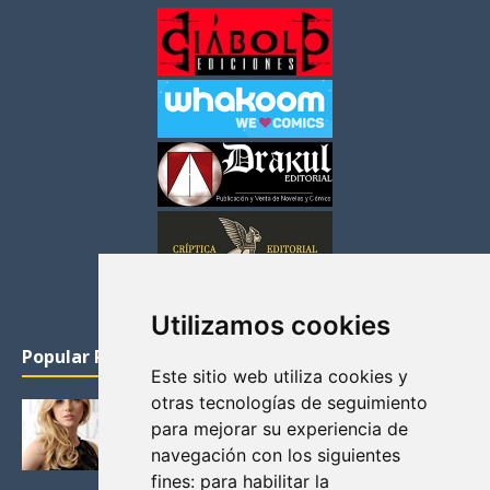
Utilizamos cookies
Popular Posts
Este sitio web utiliza cookies y
otras tecnologías de seguimiento
KATHERYN WINNICK: LA ACTRIZ MAS GUAPA DE
para mejorar su experiencia de
VIKINGOS
navegación con los siguientes
Junio 14, 2013
fines:
para habilitar la