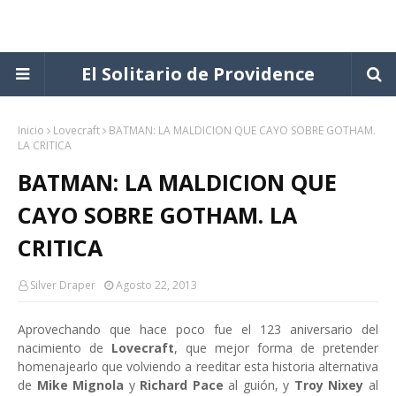
El Solitario de Providence
Inicio
Lovecraft
BATMAN: LA MALDICION QUE CAYO SOBRE GOTHAM.
LA CRITICA
BATMAN: LA MALDICION QUE
CAYO SOBRE GOTHAM. LA
CRITICA
Silver Draper
Agosto 22, 2013
Aprovechando que hace poco fue el 123 aniversario del
nacimiento de
Lovecraft
, que mejor forma de pretender
homenajearlo que volviendo a reeditar esta historia alternativa
de
Mike Mignola
y
Richard Pace
al guión, y
Troy Nixey
al