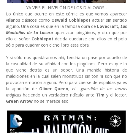
YA VEIS EL NIVELÓN DE LOS DIÁLOGOS...
Lo único que ocurre en este cómic es que vemos aparecer
villanos clásicos como
Oswald Cobblepot
actuar sin sentido
alguno. Una cosa es que en la famosa obra de
Lovecraft
,
Las
Montañas de La Locura
aparezcan pingüinos, y otra que por
ello el señor
Cobblepot
decida quedarse con ellos en el polo
sólo para cuadrar con dicho libro esta obra.
Y si sólo nos quedáramos ahí, tendría un pase por aquello de
la casualidad de su afinidad con los pingüinos. Pero es que lo
que viene detrás es un sopor. Una manida historia de
maldiciones en la cual salen monstruos sin ton ni son que no
provocan emoción alguna. Pero para caerse de espaldas ya es
la aparición de
Oliver Queen
,
el
guardián de las lanzas
mágicas
haciendo un verdadero ridículo ante
Tim
y el lector.
Green Arrow
no se merece eso.