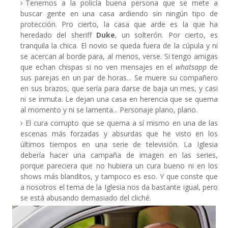
Tenemos a la policía buena persona que se mete a
buscar gente en una casa ardiendo sin ningún tipo de
protección. Pro cierto, la casa que arde es la que ha
heredado del sheriff
Duke
, un solterón. Por cierto, es
tranquila la chica. El novio se queda fuera de la cúpula y ni
se acercan al borde para, al menos, verse. Si tengo amigas
que echan chispas si no ven mensajes en el
whatsapp
de
sus parejas en un par de horas... Se muere su compañero
en sus brazos, que sería para darse de baja un mes, y casi
ni se inmuta. Le dejan una casa en herencia que se quema
al momento y ni se lamenta... Personaje plano, plano.
El cura corrupto que se quema a sí mismo en una de las
escenas más forzadas y absurdas que he visto en los
últimos tiempos en una serie de televisión. La Iglesia
debería hacer una campaña de imagen en las series,
porque pareciera que no hubiera un cura bueno ni en los
shows más blanditos, y tampoco es eso. Y que conste que
a nosotros el tema de la Iglesia nos da bastante igual, pero
se está abusando demasiado del cliché.