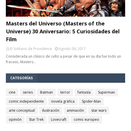
Masters del Universo (Masters of the
Universe) 30 Aniversario: 5 Curiosidades del
Film
El Solitario de Providence
Agosto 09, 2017
Considerada un clásico de culto a pesar de que en su día fue todo un
fracaso, Masters…
CATEGORÍAS
cine
series
Batman
terror
fantasía
Superman
comic independiente
novela gráfica
Spider-Man
arte conceptual
ilustración
animación
star wars
opinión
Star Trek
Lovecraft
comic europeo