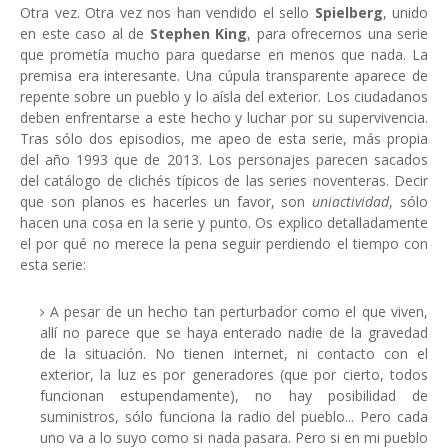
Otra vez. Otra vez nos han vendido el sello
Spielberg
, unido
en este caso al de
Stephen King
, para ofrecernos una serie
que prometía mucho para quedarse en menos que nada. La
premisa era interesante. Una cúpula transparente aparece de
repente sobre un pueblo y lo aísla del exterior. Los ciudadanos
deben enfrentarse a este hecho y luchar por su supervivencia.
Tras sólo dos episodios, me apeo de esta serie, más propia
del año 1993 que de 2013. Los personajes parecen sacados
del catálogo de clichés típicos de las series noventeras. Decir
que son planos es hacerles un favor, son
uniactividad
, sólo
hacen una cosa en la serie y punto. Os explico detalladamente
el por qué no merece la pena seguir perdiendo el tiempo con
esta serie:
A pesar de un hecho tan perturbador como el que viven,
allí no parece que se haya enterado nadie de la gravedad
de la situación. No tienen internet, ni contacto con el
exterior, la luz es por generadores (que por cierto, todos
funcionan estupendamente), no hay posibilidad de
suministros, sólo funciona la radio del pueblo... Pero cada
uno va a lo suyo como si nada pasara. Pero si en mi pueblo