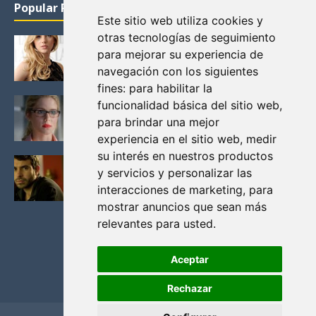
Popular Posts
Este sitio web utiliza cookies y
otras tecnologías de seguimiento
KATHERYN WINNICK: LA ACTRIZ MAS GUAPA DE
para mejorar su experiencia de
VIKINGOS
navegación con los siguientes
Junio 14, 2013
fines:
para habilitar la
FELICITY (EMILY BETT RICKARDS), LAS FOTOS
funcionalidad básica del sitio web
,
MAS BONITAS DE LA ALIADA DE ARROW
para brindar una mejor
Noviembre 30, 2013
experiencia en el sitio web
,
medir
su interés en nuestros productos
BLACK MIRROR: TODA TU HISTORIA. EPISODIO 3.
y servicios y personalizar las
LA CRITICA
interacciones de marketing
,
para
Mayo 17, 2012
mostrar anuncios que sean más
relevantes para usted
.
Aceptar
Rechazar