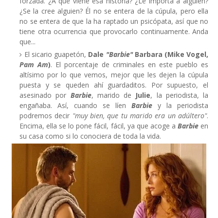
forzada. ¿A qué viene esa historia? ¿Le importa a alguien?
¿Se la cree alguien? Él no se entera de la cúpula, pero ella
no se entera de que la ha raptado un psicópata, así que no
tiene otra ocurrencia que provocarlo continuamente. Anda
que...
El sicario guapetón,
Dale
"Barbie"
Barbara (Mike Vogel,
Pam Am
)
. El porcentaje de criminales en este pueblo es
altísimo por lo que vemos, mejor que les dejen la cúpula
puesta y se queden ahí guardaditos. Por supuesto, el
asesinado por
Barbie
, marido de
Julie
, la periodista, la
engañaba. Así, cuando se líen
Barbie
y la periodista
podremos decir
"muy bien, que tu marido era un adúltero"
.
Encima, ella se lo pone fácil, fácil, ya que acoge a
Barbie
en
su casa como si lo conociera de toda la vida.