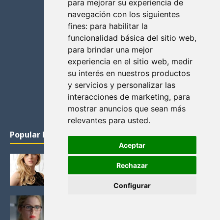
para mejorar su experiencia de
navegación con los siguientes
fines:
para habilitar la
funcionalidad básica del sitio web
,
para brindar una mejor
experiencia en el sitio web
,
medir
su interés en nuestros productos
y servicios y personalizar las
interacciones de marketing
,
para
mostrar anuncios que sean más
relevantes para usted
.
Popular Posts
Aceptar
KATHERYN WINNICK: LA ACTRIZ MAS GUAPA DE
Rechazar
VIKINGOS
Junio 14, 2013
Configurar
FELICITY (EMILY BETT RICKARDS), LAS FOTOS
MAS BONITAS DE LA ALIADA DE ARROW