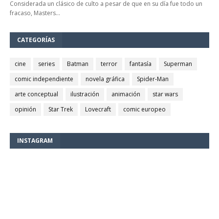
Considerada un clásico de culto a pesar de que en su día fue todo un
fracaso, Masters…
CATEGORÍAS
cine
series
Batman
terror
fantasía
Superman
comic independiente
novela gráfica
Spider-Man
arte conceptual
ilustración
animación
star wars
opinión
Star Trek
Lovecraft
comic europeo
INSTAGRAM