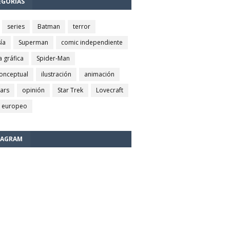
EGORÍAS
series
Batman
terror
ía
Superman
comic independiente
a gráfica
Spider-Man
conceptual
ilustración
animación
wars
opinión
Star Trek
Lovecraft
 europeo
TAGRAM