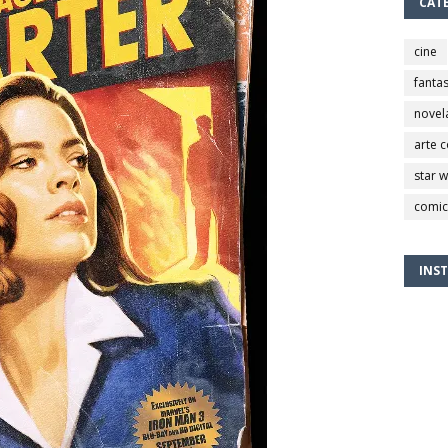
CAT
cine
fantas
novel
arte 
star 
comic
INS