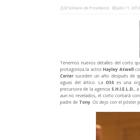
El Solitario de Providence
Julio 11, 2013
Tenemos nuevos detalles del corto qu
protagoniza la actriz
Hayley Atwell
co
Carter
suceden un año después de q
aguas del ártico. La
OSS
es una org
precursora de la agencia
S.H.I.E.L.D.
, a
aun no revelados, el corto contará con
padre de
Tony
. Os dejo con el póster 