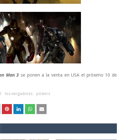
on Man 3
se ponen a la venta en USA el próximo 10 de
l
los vengadores
pósters