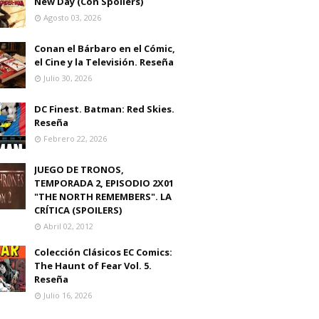
New Day (Con Spoilers)
Agosto 03, 2026
Conan el Bárbaro en el Cómic,
el Cine y la Televisión. Reseña
Julio 30, 2026
DC Finest. Batman: Red Skies.
Reseña
Febrero 22, 2026
JUEGO DE TRONOS,
TEMPORADA 2, EPISODIO 2X01
"THE NORTH REMEMBERS". LA
CRÍTICA (SPOILERS)
Abril 02, 2012
Colección Clásicos EC Comics:
The Haunt of Fear Vol. 5.
Reseña
Julio 16, 2026