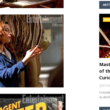
ART
ROD
Mast
of th
Curi
El So
Conside
su día 