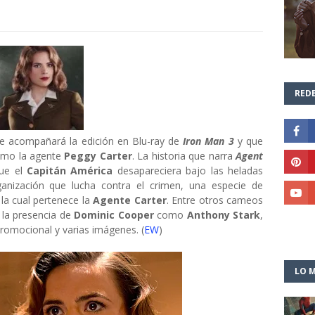
REDE
e acompañará la edición en Blu-ray de
Iron Man 3
y que
mo la agente
Peggy Carter
. La historia que narra
Agent
ue el
Capitán América
desapareciera bajo las heladas
anización que lucha contra el crimen, una especie de
 la cual pertenece la
Agente Carter
. Entre otros cameos
 la presencia de
Dominic Cooper
como
Anthony Stark
,
promocional y varias imágenes. (
EW
)
LO M