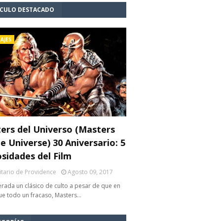
ÍCULO DESTACADO
AJES
ers del Universo (Masters
e Universe) 30 Aniversario: 5
osidades del Film
litario de Providence
Agosto 09, 2017
rada un clásico de culto a pesar de que en
fue todo un fracaso, Masters…