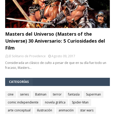
Masters del Universo (Masters of the
Universe) 30 Aniversario: 5 Curiosidades del
Film
El Solitario de Providence
Agosto 09, 2017
Considerada un clásico de culto a pesar de que en su día fue todo un
fracaso, Masters…
CATEGORÍAS
cine
series
Batman
terror
fantasía
Superman
comic independiente
novela gráfica
Spider-Man
arte conceptual
ilustración
animación
star wars