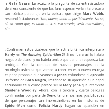
la
Gata Negra
. La actriz, a la pregunta de su entrevistadora
de si era consciente de que los fans esperan verla interpretar a
tan icónico personaje en la película que dirige
Marc Webb
,
respondió titubeante:
"Um, bueno, uhhh ... posiblemente. No sé,
sí. Yo como que, es umm ... si, si eso sucede, sería maravilloso,
sí."
¿Confirman estos titubeos que la actriz británica interpreta a
Hardy
en
The Amazing Spider-Man 2
? Si no fuera así lo habría
negado de plano, y no habría tenido que dar una respuesta tan
ambigua. Con la cantidad de nuevos personajes de la
mitología arácnida que vamos a tener en esta nueva entrega
es poco probable que veamos a
Jones
enfundarse el ajustado
uniforme de
Gata Negra
, limitándose su aparición a un papel
secundario tal y como parece ser la
Mary Jane
que interpreta
Shailene Woodley
. Ahora, con la tercera y cuarta películas
confirmadas por parte de
Sony
, tendremos mas posibilidades
de que personajes tan imprescindibles en las historias de
Spider-Man
como
Felicia Hardy
hagan su aparición en