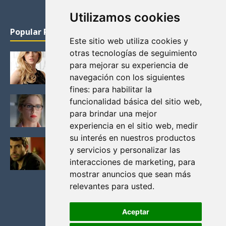
Utilizamos cookies
Popular Posts
Este sitio web utiliza cookies y
otras tecnologías de seguimiento
KATHERYN WINNICK: LA ACTRIZ MAS GUAPA DE
para mejorar su experiencia de
VIKINGOS
navegación con los siguientes
Junio 14, 2013
fines:
para habilitar la
FELICITY (EMILY BETT RICKARDS), LAS FOTOS
funcionalidad básica del sitio web
,
MAS BONITAS DE LA ALIADA DE ARROW
para brindar una mejor
Noviembre 30, 2013
experiencia en el sitio web
,
medir
su interés en nuestros productos
BLACK MIRROR: TODA TU HISTORIA. EPISODIO 3.
y servicios y personalizar las
LA CRITICA
interacciones de marketing
,
para
Mayo 17, 2012
mostrar anuncios que sean más
relevantes para usted
.
Aceptar