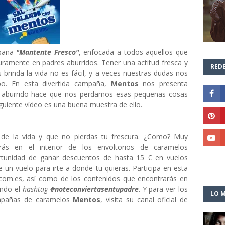
mpaña
"Mantente Fresco"
, enfocada a todos aquellos que
uramente en padres aburridos. Tener una actitud fresca y
REDE
 brinda la vida no es fácil, y a veces nuestras dudas nos
po. En esta divertida campaña,
Mentos
nos presenta
o aburrido hace que nos perdamos esas pequeñas cosas
iguiente vídeo es una buena muestra de ello.
r de la vida y que no pierdas tu frescura. ¿Como? Muy
rás en el interior de los envoltorios de caramelos
rtunidad de ganar descuentos de hasta 15 € en vuelos
 un vuelo para irte a donde tu quieras. Participa en esta
om.es, así como de los contenidos que encontrarás en
ando el
hashtag
#noteconviertasentupadre
. Y para ver los
LO M
ampañas de caramelos
Mentos
, visita su canal oficial de