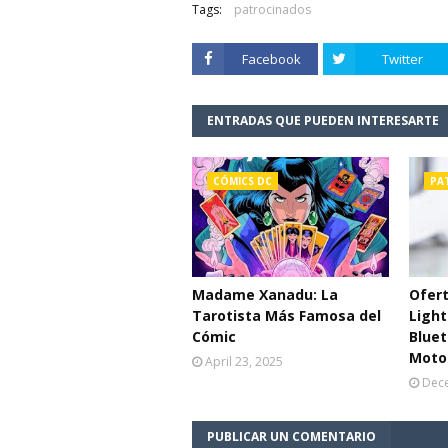
Tags:
patrocinados
Facebook
Twitter
ENTRADAS QUE PUEDEN INTERESARTE
CÓMICS DC
PA
Madame Xanadu: La
Ofert
Tarotista Más Famosa del
Light
Cómic
Bluet
Moto
April 23, 2025
Dece
PUBLICAR UN COMENTARIO