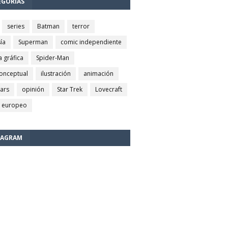
EGORÍAS
series
Batman
terror
ía
Superman
comic independiente
a gráfica
Spider-Man
conceptual
ilustración
animación
wars
opinión
Star Trek
Lovecraft
 europeo
TAGRAM