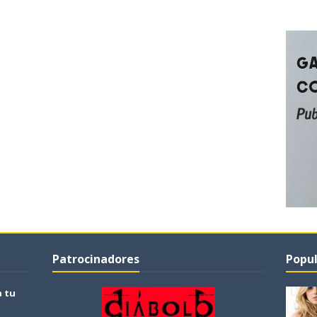
Patrocinadores
Popul
a tu