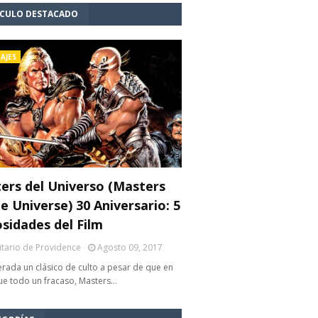
ÍCULO DESTACADO
AJES
ers del Universo (Masters
e Universe) 30 Aniversario: 5
osidades del Film
litario de Providence
Agosto 09, 2017
rada un clásico de culto a pesar de que en
fue todo un fracaso, Masters…