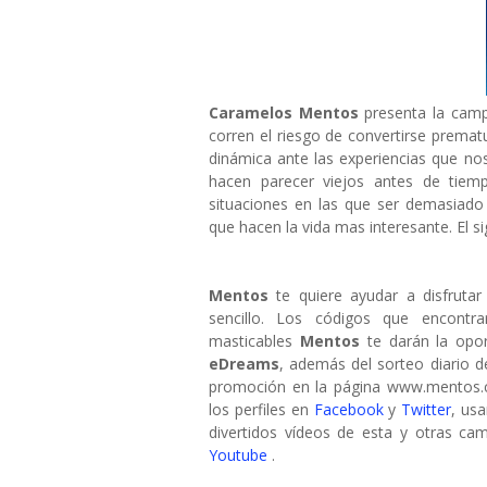
Caramelos Mentos
presenta la ca
corren el riesgo de convertirse premat
dinámica ante las experiencias que nos
hacen parecer viejos antes de tiem
situaciones en las que ser demasiad
que hacen la vida mas interesante. El s
Mentos
te quiere ayudar a disfruta
sencillo. Los códigos que encontra
masticables
Mentos
te darán la opo
eDreams
, además del sorteo diario de
promoción en la página www.mentos.c
los perfiles en
Facebook
y
Twitter
, us
divertidos vídeos de esta y otras c
Youtube
.