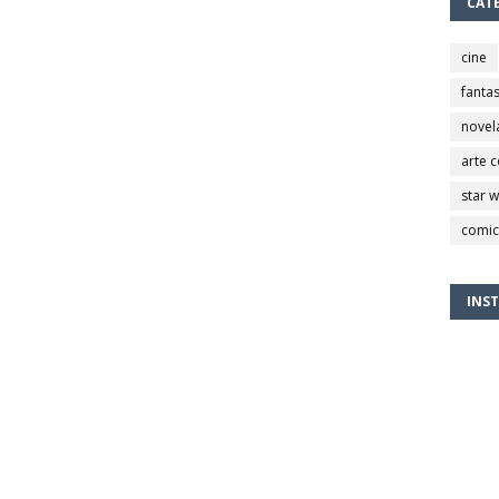
CAT
cine
fantas
novel
arte 
star 
comic
INS