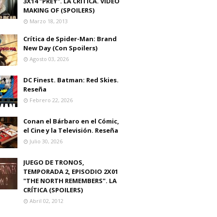
3X14 "PREY". LA CRITICA. VIDEO
MAKING OF (SPOILERS)
Marzo 18, 2013
Crítica de Spider-Man: Brand
New Day (Con Spoilers)
Agosto 03, 2026
DC Finest. Batman: Red Skies.
Reseña
Febrero 22, 2026
Conan el Bárbaro en el Cómic,
el Cine y la Televisión. Reseña
Julio 30, 2026
JUEGO DE TRONOS,
TEMPORADA 2, EPISODIO 2X01
"THE NORTH REMEMBERS". LA
CRÍTICA (SPOILERS)
Abril 02, 2012