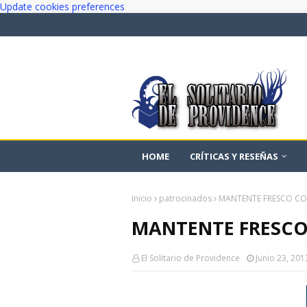
Update cookies preferences
HOME
CRÍTICAS Y RESEÑAS
Inicio
patrocinados
MANTENTE FRESCO C
MANTENTE FRESC
El Solitario de Providence
Junio 23, 201