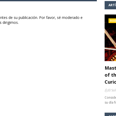
ART
ntes de su publicación. Por favor, sé moderado e
ROD
s dirigimos.
Mast
of th
Curi
El So
Conside
su día 