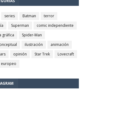
EGORÍAS
series
Batman
terror
ía
Superman
comic independiente
a gráfica
Spider-Man
conceptual
ilustración
animación
wars
opinión
Star Trek
Lovecraft
 europeo
TAGRAM