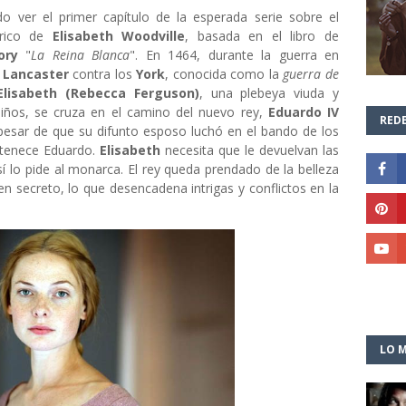
 ver el primer capítulo de la esperada serie sobre el
órico de
Elisabeth Woodville
, basada en el libro de
ory
"
La Reina Blanca
". En 1464, durante la guerra en
s
Lancaster
contra los
York
, conocida como la
guerra de
Elisabeth (Rebecca Ferguson)
, una plebeya viuda y
iños, se cruza en el camino del nuevo rey,
Eduardo IV
REDE
 pesar de que su difunto esposo luchó en el bando de los
rtenece Eduardo.
Elisabeth
necesita que le devuelvan las
así lo pide al monarca. El rey queda prendado de la belleza
 secreto, lo que desencadena intrigas y conflictos en la
LO M