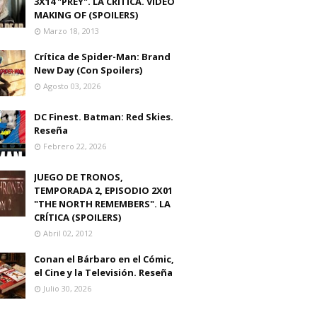
3X14 "PREY". LA CRITICA. VIDEO
MAKING OF (SPOILERS)
Marzo 18, 2013
Crítica de Spider-Man: Brand
New Day (Con Spoilers)
Agosto 03, 2026
DC Finest. Batman: Red Skies.
Reseña
Febrero 22, 2026
JUEGO DE TRONOS,
TEMPORADA 2, EPISODIO 2X01
"THE NORTH REMEMBERS". LA
CRÍTICA (SPOILERS)
Abril 02, 2012
Conan el Bárbaro en el Cómic,
el Cine y la Televisión. Reseña
Julio 30, 2026