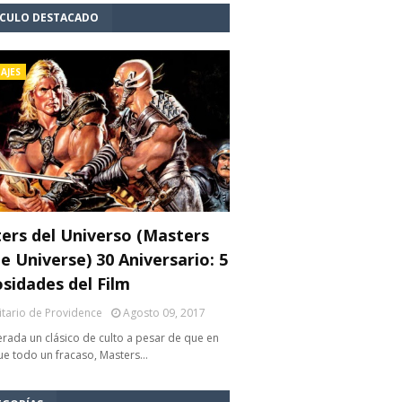
ÍCULO DESTACADO
AJES
ers del Universo (Masters
e Universe) 30 Aniversario: 5
osidades del Film
litario de Providence
Agosto 09, 2017
rada un clásico de culto a pesar de que en
fue todo un fracaso, Masters…