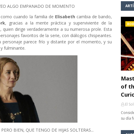
O VEO ALGO EMPANADO DE MOMENTO
ART
 como cuando la familia de
Elisabeth
cambia de bando,
ork
, gracias a la mente práctica y superviviente de la
ROD
)
, quien dirige verdaderamente a su numerosa prole. Esta
ersonajes favoritos de la serie, con diálogos chispeantes.
u personaje parece frío y distante por el momento, y su
y fulminante.
Mast
of th
Curi
El So
Conside
su día 
 PERO BIEN, QUE TENGO DE HIJAS SOLTERAS...