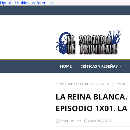
Update cookies preferences
HOME
CRÍTICAS Y RESEÑAS
Inicio
series
LA REINA BLANCA. THE WHITE 
LA REINA BLANCA.
EPISODIO 1X01. LA
Silver Draper
Junio 20, 2013