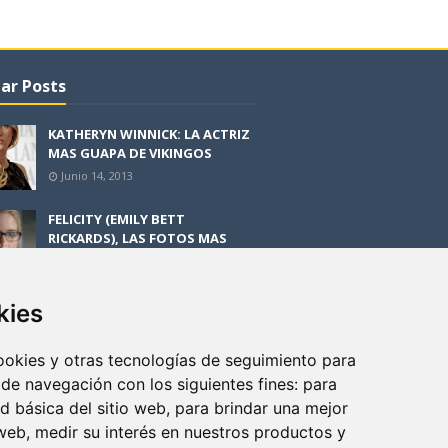
ar Posts
KATHERYN WINNICK: LA ACTRIZ
MAS GUAPA DE VIKINGOS
Junio 14, 2013
FELICITY (EMILY BETT
RICKARDS), LAS FOTOS MAS
BONITAS DE LA ALIADA DE
ARROW
Noviembre 30, 2013
kies
BLACK MIRROR: TODA TU
HISTORIA. EPISODIO 3. LA
cookies y otras tecnologías de seguimiento para
CRITICA
 de navegación con los siguientes fines:
para
Mayo 17, 2012
ad básica del sitio web
,
para brindar una mejor
 web
,
medir su interés en nuestros productos y