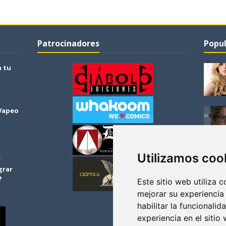
Patrocinadores
Popul
a tu
 Vapeo
Utilizamos coo
r
grar
?
Este sitio web utiliza 
mejorar su experiencia
habilitar la funcionalid
experiencia en el sitio