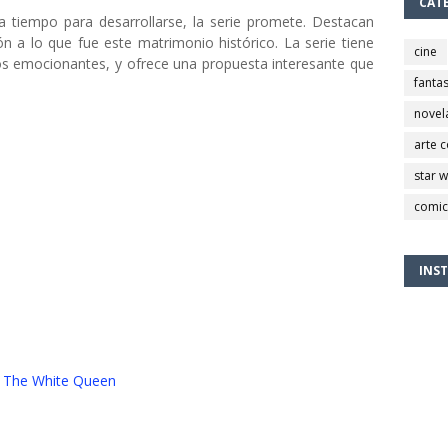
CAT
a tiempo para desarrollarse, la serie promete. Destacan
ón a lo que fue este matrimonio histórico. La serie tiene
cine
iros emocionantes, y ofrece una propuesta interesante que
fantas
novel
arte 
star 
comic
INS
The White Queen