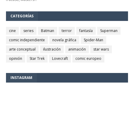
CATEGORÍAS
cine
series
Batman
terror
fantasía
Superman
comic independiente
novela gráfica
Spider-Man
arte conceptual
ilustración
animación
star wars
opinión
Star Trek
Lovecraft
comic europeo
INSTAGRAM