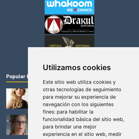
Utilizamos cookies
Popular Posts
Este sitio web utiliza cookies y
otras tecnologías de seguimiento
KATHERYN WINNICK: LA ACTRIZ MAS GUAPA DE
para mejorar su experiencia de
VIKINGOS
navegación con los siguientes
Junio 14, 2013
fines:
para habilitar la
FELICITY (EMILY BETT RICKARDS), LAS FOTOS
funcionalidad básica del sitio web
,
MAS BONITAS DE LA ALIADA DE ARROW
para brindar una mejor
Noviembre 30, 2013
experiencia en el sitio web
,
medir